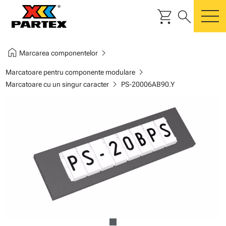
shopping_cart
search
m
home
chevron_right
Marcarea componentelor
chevron_right
Marcatoare pentru componente modulare
chevron_right
Marcatoare cu un singur caracter
PS-20006AB90.Y