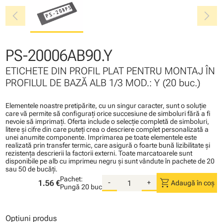
chevron_left
chevron_right
PS-20006AB90.Y
ETICHETE DIN PROFIL PLAT PENTRU MONTAJ ÎN
PROFILUL DE BAZĂ ALB 1/3 MOD.: Y (20 buc.)
Elementele noastre pretipărite, cu un singur caracter, sunt o soluţie
care vă permite să configuraţi orice succesiune de simboluri fără a fi
nevoie să imprimaţi. Oferta include o selecţie completă de simboluri,
litere şi cifre din care puteţi crea o descriere complet personalizată a
unei anumite componente. Imprimarea pe toate elementele este
realizată prin transfer termic, care asigură o foarte bună lizibilitate şi
rezistenţa descrierii la factorii externi. Toate marcatoarele sunt
disponibile pe alb cu imprimeu negru şi sunt vândute în pachete de 20
sau 50 de bucăţi.
Pachet:
shopping_cart
1.56 €
-
+
Adaugă în coș
Pungă
20 buc
Opțiuni produs