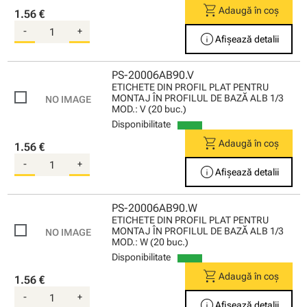
shopping_cart
Adaugă în coș
1.56 €
-
+
info
Afișează detalii
PS-20006AB90.V
ETICHETE DIN PROFIL PLAT PENTRU
MONTAJ ÎN PROFILUL DE BAZĂ ALB 1/3
MOD.: V (20 buc.)
Disponibilitate
shopping_cart
Adaugă în coș
1.56 €
-
+
info
Afișează detalii
PS-20006AB90.W
ETICHETE DIN PROFIL PLAT PENTRU
MONTAJ ÎN PROFILUL DE BAZĂ ALB 1/3
MOD.: W (20 buc.)
Disponibilitate
shopping_cart
Adaugă în coș
1.56 €
-
+
info
Afișează detalii