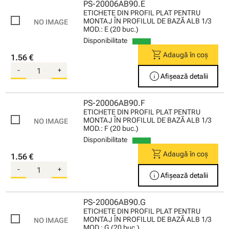
PS-20006AB90.E
ETICHETE DIN PROFIL PLAT PENTRU
MONTAJ ÎN PROFILUL DE BAZĂ ALB 1/3
MOD.: E (20 buc.)
Disponibilitate
shopping_cart
Adaugă în coș
1.56 €
-
+
info
Afișează detalii
PS-20006AB90.F
ETICHETE DIN PROFIL PLAT PENTRU
MONTAJ ÎN PROFILUL DE BAZĂ ALB 1/3
MOD.: F (20 buc.)
Disponibilitate
shopping_cart
Adaugă în coș
1.56 €
-
+
info
Afișează detalii
PS-20006AB90.G
ETICHETE DIN PROFIL PLAT PENTRU
MONTAJ ÎN PROFILUL DE BAZĂ ALB 1/3
MOD.: G (20 buc.)