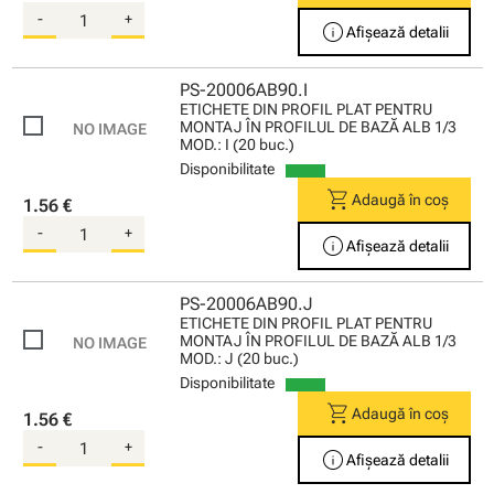
-
+
info
Afișează detalii
PS-20006AB90.I
ETICHETE DIN PROFIL PLAT PENTRU
MONTAJ ÎN PROFILUL DE BAZĂ ALB 1/3
MOD.: I (20 buc.)
Disponibilitate
shopping_cart
Adaugă în coș
1.56 €
-
+
info
Afișează detalii
PS-20006AB90.J
ETICHETE DIN PROFIL PLAT PENTRU
MONTAJ ÎN PROFILUL DE BAZĂ ALB 1/3
MOD.: J (20 buc.)
Disponibilitate
shopping_cart
Adaugă în coș
1.56 €
-
+
info
Afișează detalii