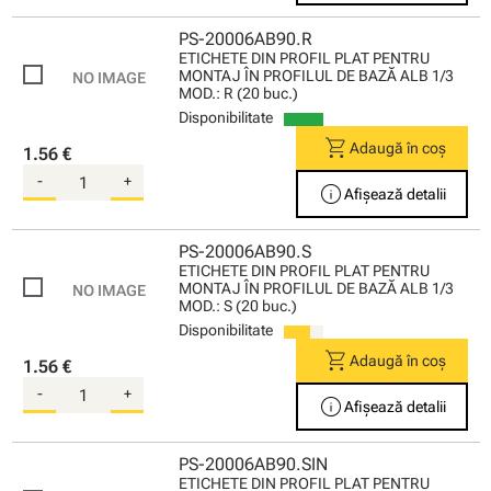
PS-20006AB90.R
ETICHETE DIN PROFIL PLAT PENTRU
MONTAJ ÎN PROFILUL DE BAZĂ ALB 1/3
MOD.: R (20 buc.)
Disponibilitate
shopping_cart
Adaugă în coș
1.56 €
-
+
info
Afișează detalii
PS-20006AB90.S
ETICHETE DIN PROFIL PLAT PENTRU
MONTAJ ÎN PROFILUL DE BAZĂ ALB 1/3
MOD.: S (20 buc.)
Disponibilitate
shopping_cart
Adaugă în coș
1.56 €
-
+
info
Afișează detalii
PS-20006AB90.SIN
ETICHETE DIN PROFIL PLAT PENTRU