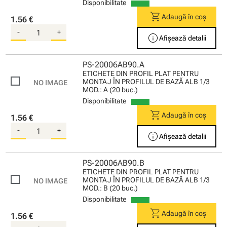
Disponibilitate
shopping_cart
Adaugă în coș
1.56 €
-
+
info
Afișează detalii
PS-20006AB90.A
ETICHETE DIN PROFIL PLAT PENTRU
MONTAJ ÎN PROFILUL DE BAZĂ ALB 1/3
MOD.: A (20 buc.)
Disponibilitate
shopping_cart
Adaugă în coș
1.56 €
-
+
info
Afișează detalii
PS-20006AB90.B
ETICHETE DIN PROFIL PLAT PENTRU
MONTAJ ÎN PROFILUL DE BAZĂ ALB 1/3
MOD.: B (20 buc.)
Disponibilitate
shopping_cart
Adaugă în coș
1.56 €