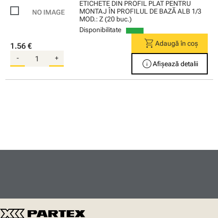
ETICHETE DIN PROFIL PLAT PENTRU
MONTAJ ÎN PROFILUL DE BAZĂ ALB 1/3
MOD.: Z (20 buc.)
Disponibilitate
shopping_cart
Adaugă în coș
1.56 €
-
+
info
Afișează detalii