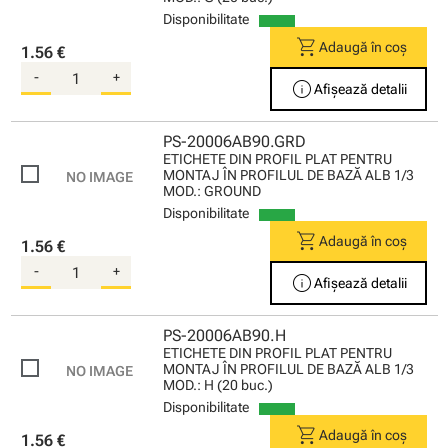
Disponibilitate
shopping_cart
Adaugă în coș
1.56 €
-
+
info
Afișează detalii
PS-20006AB90.GRD
ETICHETE DIN PROFIL PLAT PENTRU
MONTAJ ÎN PROFILUL DE BAZĂ ALB 1/3
MOD.: GROUND
Disponibilitate
shopping_cart
Adaugă în coș
1.56 €
-
+
info
Afișează detalii
PS-20006AB90.H
ETICHETE DIN PROFIL PLAT PENTRU
MONTAJ ÎN PROFILUL DE BAZĂ ALB 1/3
MOD.: H (20 buc.)
Disponibilitate
shopping_cart
Adaugă în coș
1.56 €