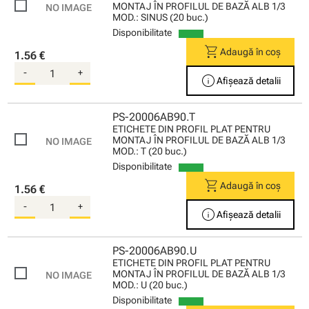
MONTAJ ÎN PROFILUL DE BAZĂ ALB 1/3
MOD.: SINUS (20 buc.)
Disponibilitate
shopping_cart
Adaugă în coș
1.56 €
-
+
info
Afișează detalii
PS-20006AB90.T
ETICHETE DIN PROFIL PLAT PENTRU
MONTAJ ÎN PROFILUL DE BAZĂ ALB 1/3
MOD.: T (20 buc.)
Disponibilitate
shopping_cart
Adaugă în coș
1.56 €
-
+
info
Afișează detalii
PS-20006AB90.U
ETICHETE DIN PROFIL PLAT PENTRU
MONTAJ ÎN PROFILUL DE BAZĂ ALB 1/3
MOD.: U (20 buc.)
Disponibilitate