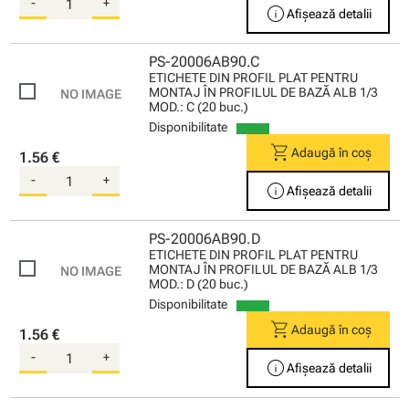
-
+
info
Afișează detalii
PS-20006AB90.C
ETICHETE DIN PROFIL PLAT PENTRU
MONTAJ ÎN PROFILUL DE BAZĂ ALB 1/3
MOD.: C (20 buc.)
Disponibilitate
shopping_cart
Adaugă în coș
1.56 €
-
+
info
Afișează detalii
PS-20006AB90.D
ETICHETE DIN PROFIL PLAT PENTRU
MONTAJ ÎN PROFILUL DE BAZĂ ALB 1/3
MOD.: D (20 buc.)
Disponibilitate
shopping_cart
Adaugă în coș
1.56 €
-
+
info
Afișează detalii