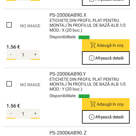
PS-20006AB90.X
ETICHETE DIN PROFIL PLAT PENTRU
MONTAJ ÎN PROFILUL DE BAZĂ ALB 1/3
MOD.: X (20 buc.)
Disponibilitate
shopping_cart
Adaugă în coș
1.56 €
-
+
info
Afișează detalii
PS-20006AB90.Y
ETICHETE DIN PROFIL PLAT PENTRU
MONTAJ ÎN PROFILUL DE BAZĂ ALB 1/3
MOD.: Y (20 buc.)
Disponibilitate
shopping_cart
Adaugă în coș
1.56 €
-
+
info
Afișează detalii
PS-20006AB90.Z