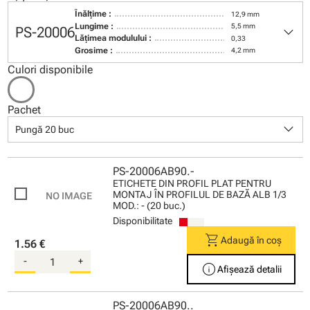
Înălţime :
12,9 mm
keyboard_arrow_down
Lungime :
5,5 mm
PS-20006
Lăţimea modulului :
0,33
Grosime :
4,2 mm
Culori disponibile
Pachet
keyboard_arrow_down
Pungă 20 buc
PS-20006AB90.-
ETICHETE DIN PROFIL PLAT PENTRU
MONTAJ ÎN PROFILUL DE BAZĂ ALB 1/3
MOD.: - (20 buc.)
Disponibilitate
shopping_cart
Adaugă în coș
1.56 €
-
+
info
Afișează detalii
PS-20006AB90..