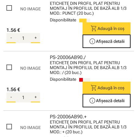
ETICHETE DIN PROFIL PLAT PENTRU
MONTAJ ÎN PROFILUL DE BAZĂ ALB 1/3
MOD.: PUNCT (20 buc.)
Disponibilitate
shopping_cart
Adaugă în coș
1.56 €
-
+
info
Afișează detalii
PS-20006AB90./
ETICHETE DIN PROFIL PLAT PENTRU
MONTAJ ÎN PROFILUL DE BAZĂ ALB 1/3
MOD.: / (20 buc.)
Disponibilitate
shopping_cart
Adaugă în coș
1.56 €
-
+
info
Afișează detalii
PS-20006AB90.+
ETICHETE DIN PROFIL PLAT PENTRU
MONTAJ ÎN PROFILUL DE BAZĂ ALB 1/3
MOD.: + (20 buc.)