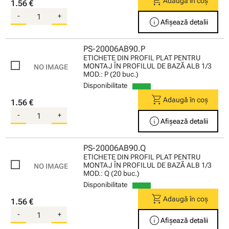
shopping_cart
Adaugă în coș
1.56 €
-
+
info
Afișează detalii
PS-20006AB90.P
ETICHETE DIN PROFIL PLAT PENTRU
MONTAJ ÎN PROFILUL DE BAZĂ ALB 1/3
MOD.: P (20 buc.)
Disponibilitate
shopping_cart
Adaugă în coș
1.56 €
-
+
info
Afișează detalii
PS-20006AB90.Q
ETICHETE DIN PROFIL PLAT PENTRU
MONTAJ ÎN PROFILUL DE BAZĂ ALB 1/3
MOD.: Q (20 buc.)
Disponibilitate
shopping_cart
Adaugă în coș
1.56 €
-
+
info
Afișează detalii