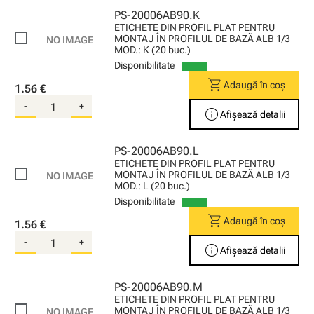
PS-20006AB90.K
ETICHETE DIN PROFIL PLAT PENTRU
MONTAJ ÎN PROFILUL DE BAZĂ ALB 1/3
MOD.: K (20 buc.)
Disponibilitate
shopping_cart
Adaugă în coș
1.56 €
-
+
info
Afișează detalii
PS-20006AB90.L
ETICHETE DIN PROFIL PLAT PENTRU
MONTAJ ÎN PROFILUL DE BAZĂ ALB 1/3
MOD.: L (20 buc.)
Disponibilitate
shopping_cart
Adaugă în coș
1.56 €
-
+
info
Afișează detalii
PS-20006AB90.M
ETICHETE DIN PROFIL PLAT PENTRU
MONTAJ ÎN PROFILUL DE BAZĂ ALB 1/3