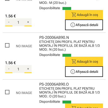
MOD.: M (20 buc.)
Disponibilitate
shopping_cart
Adaugă în coș
1.56 €
-
+
info
Afișează detalii
PS-20006AB90.N
ETICHETE DIN PROFIL PLAT PENTRU
MONTAJ ÎN PROFILUL DE BAZĂ ALB 1/3
MOD.: N (20 buc.)
Disponibilitate
shopping_cart
Adaugă în coș
1.56 €
-
+
info
Afișează detalii
PS-20006AB90.O
ETICHETE DIN PROFIL PLAT PENTRU
MONTAJ ÎN PROFILUL DE BAZĂ ALB 1/3
MOD.: O (20 buc.)
Disponibilitate