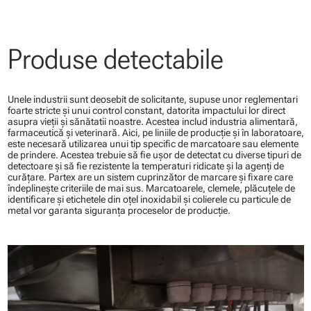
Produse detectabile
Unele industrii sunt deosebit de solicitante, supuse unor reglementari
foarte stricte şi unui control constant, datorita impactului lor direct
asupra vieţii şi sănătatii noastre. Acestea includ industria alimentară,
farmaceutică şi veterinară. Aici, pe liniile de producţie şi în laboratoare,
este necesară utilizarea unui tip specific de marcatoare sau elemente
de prindere. Acestea trebuie să fie uşor de detectat cu diverse tipuri de
detectoare şi să fie rezistente la temperaturi ridicate şi la agenţi de
curăţare. Partex are un sistem cuprinzător de marcare şi fixare care
îndeplineşte criteriile de mai sus. Marcatoarele, clemele, plăcuţele de
identificare şi etichetele din oţel inoxidabil şi colierele cu particule de
metal vor garanta siguranţa proceselor de producţie.