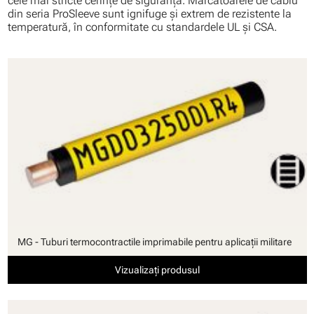
cele mai stricte cerinţe de siguranţă. Marcatoarele de cablu
din seria ProSleeve sunt ignifuge şi extrem de rezistente la
temperatură, în conformitate cu standardele UL şi CSA.
MG - Tuburi termocontractile imprimabile pentru aplicaţii militare
Vizualizați produsul