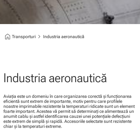
home
chevron_right
Transporturi
Industria aeronautică
Industria aeronautică
Aviaţia este un domeniu în care organizarea corectă şi funcţionarea
eficientă sunt extrem de importante, motiv pentru care profilele
noastre imprimabile rezistente la temperaturi ridicate sunt un element
foarte important. Acestea vă permit să determinaţi ce alimentează un
anumit cablu şi astfel identificarea cauzei unei potenţiale defecţiuni
este extrem de simplă şi rapidă. Accesoriile selectate sunt rezistente
chiar şi la temperaturi extreme.