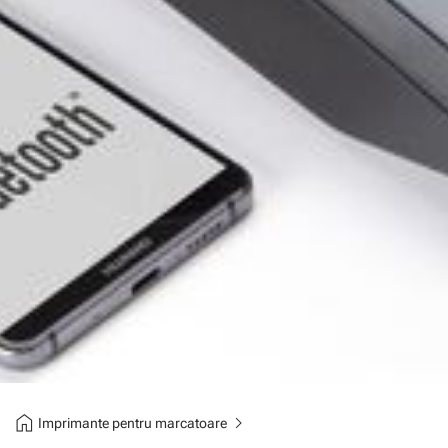
home
chevron_right
Imprimante pentru marcatoare