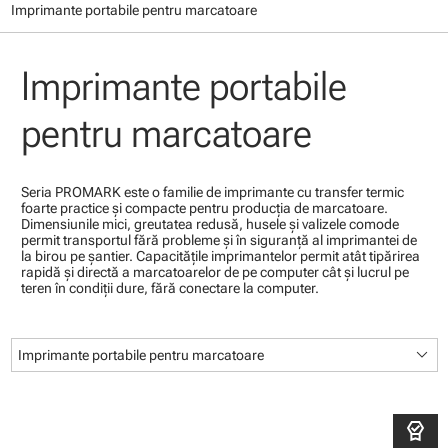
Imprimante portabile pentru marcatoare
Imprimante portabile
pentru marcatoare
Seria PROMARK este o familie de imprimante cu transfer termic
foarte practice şi compacte pentru producţia de marcatoare.
Dimensiunile mici, greutatea redusă, husele şi valizele comode
permit transportul fără probleme şi în siguranţă al imprimantei de
la birou pe şantier. Capacităţile imprimantelor permit atât tipărirea
rapidă şi directă a marcatoarelor de pe computer cât şi lucrul pe
teren în condiţii dure, fără conectare la computer.
keyboard_arrow_down
Imprimante portabile pentru marcatoare
editor_choice