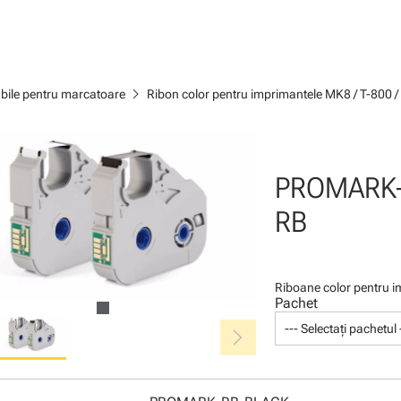
chevron_right
bile pentru marcatoare
Ribon color pentru imprimantele MK8 / T-800 /
PROMARK
RB
Riboane color pentru i
Pachet
chevron_right
--- Selectați pachetul 