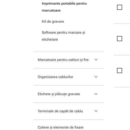
Imprimante portabile pentru
marcatoare
Kit de gravare
Software pentru marcare şi
etichetare
keyboard_arrow_down
Marcatoare pentru cabluri și fire
Marcatoare pentru cabluri
keyboard_arrow_down
Organizarea cablurilor
culisante
Accesorii pentru cabluri
Marcatoare pentru cabluri
keyboard_arrow_down
Etichete și plăcuțe gravate
montate cu colier
Scule pentru prelucrarea
Plăcuţe gravate
cablurilor
Marcatoare pentru cabluri cu
keyboard_arrow_down
Terminale de capăt de cablu
prindere rapidă
Etichete cu imprimare UV
Protecţia cablurilor
Terminale izolate (papuci)
Tuburi termocontractile
Coliere și elemente de fixare
Suporturi de montaj pentru
Tuburi termocontractile