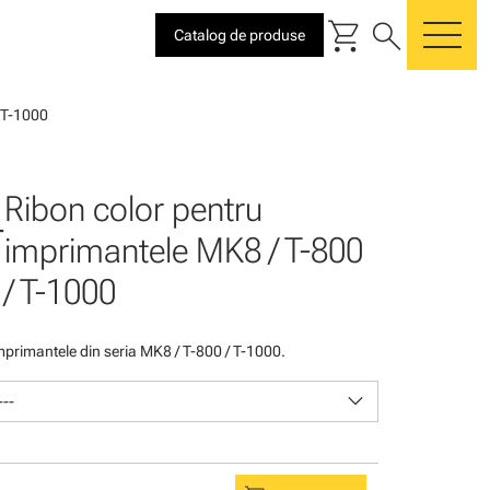
shopping_cart
search
Catalog de produse
me
 T-1000
Ribon color pentru
-
imprimantele MK8 / T-800
/ T-1000
mprimantele din seria MK8 / T-800 / T-1000.
keyboard_arrow_down
---