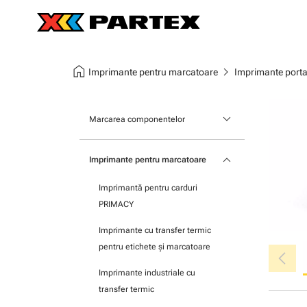
home
chevron_right
Imprimante pentru marcatoare
Imprimante porta
keyboard_arrow_down
Marcarea componentelor
Marcatoare pentru componente
keyboard_arrow_down
Imprimante pentru marcatoare
modulare
Imprimantă pentru carduri
Marcatoare pentru blocuri de
PRIMACY
terminale
Imprimante cu transfer termic
Marcatoare autoadezive
chevron_left
pentru etichete şi marcatoare
Imprimante industriale cu
transfer termic