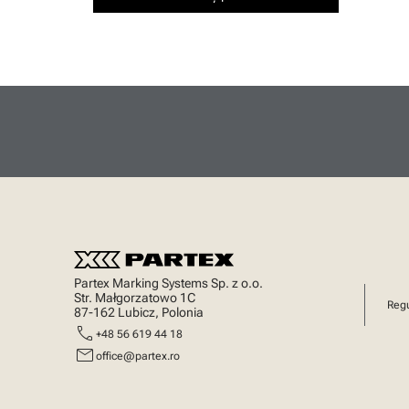
Partex Marking Systems Sp. z o.o.
Str. Małgorzatowo 1C
Regu
87-162 Lubicz, Polonia
call
+48 56 619 44 18
mail
office@partex.ro