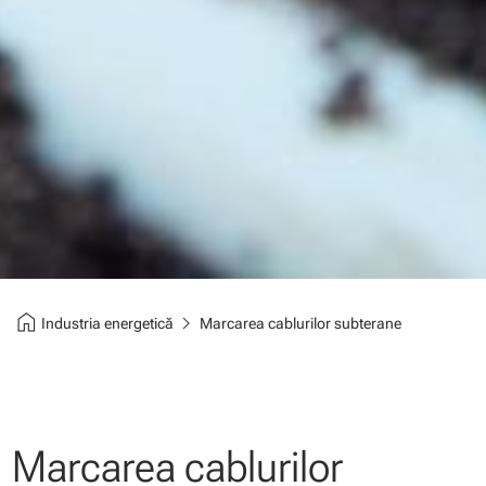
home
chevron_right
Industria energetică
Marcarea cablurilor subterane
Marcarea cablurilor