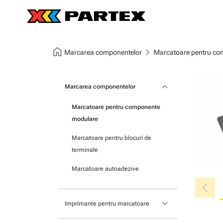
home
chevron_right
Marcarea componentelor
Marcatoare pentru co
keyboard_arrow_down
Marcarea componentelor
Marcatoare pentru componente
modulare
Marcatoare pentru blocuri de
terminale
Marcatoare autoadezive
chevron_left
keyboard_arrow_down
Imprimante pentru marcatoare