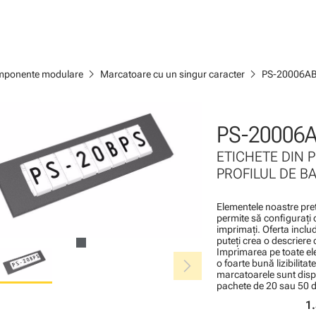
chevron_right
chevron_right
mponente modulare
Marcatoare cu un singur caracter
PS-20006A
PS-20006A
ETICHETE DIN 
PROFILUL DE BAZ
Elementele noastre preti
permite să configuraţi 
imprimaţi. Oferta includ
puteţi crea o descrier
Imprimarea pe toate ele
chevron_right
o foarte bună lizibilitate
marcatoarele sunt disp
pachete de 20 sau 50 d
1.