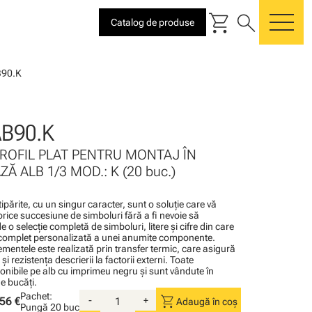
shopping_cart
search
Catalog de produse
me
B90.K
B90.K
PROFIL PLAT PENTRU MONTAJ ÎN
Ă ALB 1/3 MOD.: K (20 buc.)
părite, cu un singur caracter, sunt o soluţie care vă
orice succesiune de simboluri fără a fi nevoie să
e o selecţie completă de simboluri, litere şi cifre din care
e complet personalizată a unei anumite componente.
mentele este realizată prin transfer termic, care asigură
 şi rezistenţa descrierii la factorii externi. Toate
onibile pe alb cu imprimeu negru şi sunt vândute în
e bucăţi.
Pachet:
shopping_cart
56 €
-
+
Adaugă în coș
Pungă
20 buc