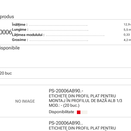
 produs
Înălţime :
12,9
Lungime :
5,5 
0006
Lăţimea modulului :
0,33
Grosime :
4,2 
isponibile
20 buc
PS-20006AB90.-
ETICHETE DIN PROFIL PLAT PENTRU
MONTAJ ÎN PROFILUL DE BAZĂ ALB 1/3
MOD.: - (20 buc.)
Disponibilitate
PS-20006AB90..
ETICHETE DIN PROFIL PLAT PENTRU