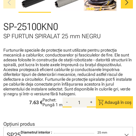
chevron_left
chevron_right
SP-25100KN0
SP FURTUN SPIRALAT 25 mm NEGRU
Furtunurile speciale de protecţie sunt utilizate pentru protecţia
mecanică a cablurilor, conductoarelor şi fasciculelor de fire. Ele sunt
adesea folosite în construcţia de staţii robotizate - datorită structurii în
spirală, pot lucra în toate axele împreună cu braţul dispozitivului.
Acestea protejează eficient cablurile şi conductoarele împotriva
diferitelor tipuri de deteriorări mecanice, reducând astfel riscul de
defectare a circuitelor. Furtunurile de protecţie spiralate pot fi instalate
pe cablurile deja conectate prin înfăşurarea acestora în jurul
elementului de instalare selectat. Sunt disponibile în culorile gri, verde
şi negru şi într-o versiune fără halogeni.
Pachet:
shopping_cart
7.63 €
-
+
Adaugă în coș
Pungă
1 m
Opțiuni produs
keyboard_arrow_down
Diametrul interior :
25 mm
SP25