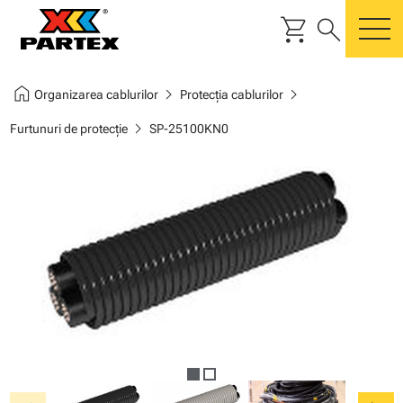
shopping_cart
search
m
home
chevron_right
chevron_right
Organizarea cablurilor
Protecţia cablurilor
chevron_right
Furtunuri de protecţie
SP-25100KN0