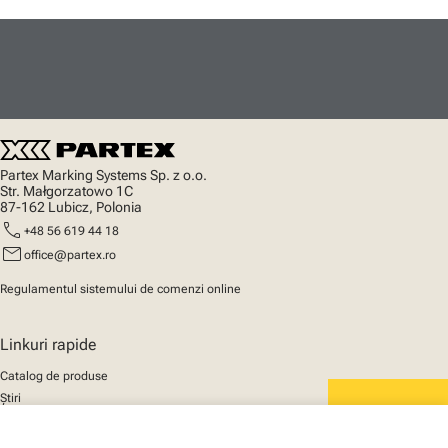
Partex Marking Systems Sp. z o.o.
Str. Małgorzatowo 1C
87-162 Lubicz, Polonia
call
+48 56 619 44 18
mail
office@partex.ro
Regulamentul sistemului de comenzi online
Linkuri rapide
Catalog de produse
Știri
Asistență
We mark the future
Despre noi