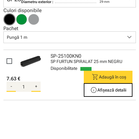
Diametru exterior :
29 mm
Culori disponibile
Pachet
keyboard_arrow_down
Pungă 1 m
SP-25100KN0
SP FURTUN SPIRALAT 25 mm NEGRU
Disponibilitate
shopping_cart
Adaugă în coș
7.63 €
-
+
info
Afișează detalii