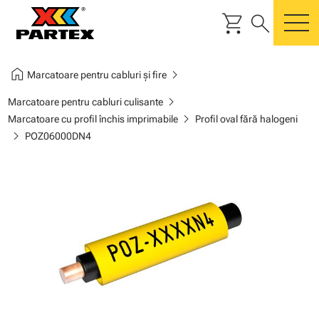
shopping_cart
search
m
home
chevron_right
Marcatoare pentru cabluri și fire
chevron_right
Marcatoare pentru cabluri culisante
chevron_right
Marcatoare cu profil închis imprimabile
Profil oval fără halogeni
chevron_right
POZ06000DN4