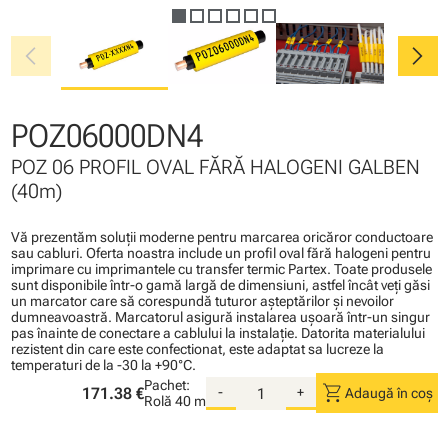
chevron_left
chevron_right
POZ06000DN4
POZ 06 PROFIL OVAL FĂRĂ HALOGENI GALBEN
(40m)
Vă prezentăm soluţii moderne pentru marcarea oricăror conductoare
sau cabluri. Oferta noastra include un profil oval fără halogeni pentru
imprimare cu imprimantele cu transfer termic Partex. Toate produsele
sunt disponibile într-o gamă largă de dimensiuni, astfel încât veţi găsi
un marcator care să corespundă tuturor aşteptărilor şi nevoilor
dumneavoastră. Marcatorul asigură instalarea uşoară într-un singur
pas înainte de conectare a cablului la instalaţie. Datorita materialului
rezistent din care este confectionat, este adaptat sa lucreze la
temperaturi de la -30 la +90°C.
Pachet:
shopping_cart
171.38 €
-
+
Adaugă în coș
Rolă
40 m