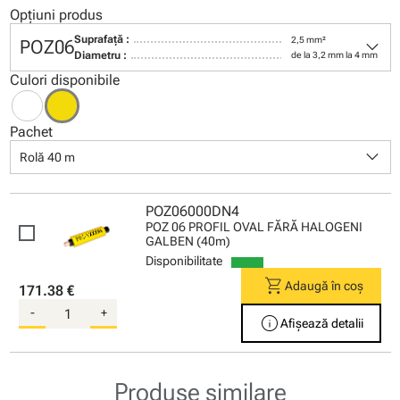
Opțiuni produs
keyboard_arrow_down
Suprafaţă :
2,5 mm²
POZ06
Diametru :
de la 3,2 mm la 4 mm
Culori disponibile
Pachet
keyboard_arrow_down
Rolă 40 m
POZ06000DN4
POZ 06 PROFIL OVAL FĂRĂ HALOGENI
GALBEN (40m)
Disponibilitate
shopping_cart
Adaugă în coș
171.38 €
-
+
info
Afișează detalii
Produse similare