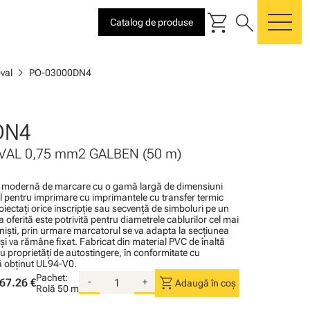
shopping_cart
search
Catalog de produse
me
chevron_right
oval
PO-03000DN4
DN4
OVAL 0,75 mm2 GALBEN (50 m)
e modernă de marcare cu o gamă largă de dimensiuni
val pentru imprimare cu imprimantele cu transfer termic
oiectaţi orice inscripţie sau secvenţă de simboluri pe un
 oferită este potrivită pentru diametrele cablurilor cel mai
onişti, prin urmare marcatorul se va adapta la secţiunea
 şi va rămâne fixat. Fabricat din material PVC de înaltă
cu proprietăţi de autostingere, în conformitate cu
ţă obţinut UL94-V0.
Pachet:
shopping_cart
67.26 €
-
+
Adaugă în coș
Rolă
50 m