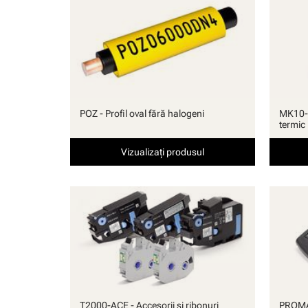
manuală
POZ - Profil oval fără halogeni
MK10-S
termic
Vizualizați produsul
T2000-ACE - Accesorii si ribonuri
PROMA