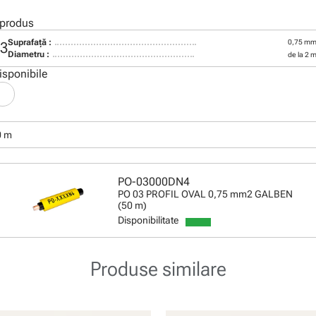
 produs
Suprafaţă :
0,75 mm
03
Diametru :
de la 2 
isponibile
0 m
PO-03000DN4
PO 03 PROFIL OVAL 0,75 mm2 GALBEN
(50 m)
Disponibilitate
Produse similare