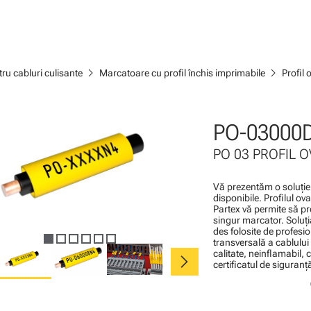
chevron_right
chevron_right
ru cabluri culisante
Marcatoare cu profil închis imprimabile
Profil 
PO-03000
PO 03 PROFIL 
Vă prezentăm o soluţi
disponibile. Profilul o
Partex vă permite să pr
singur marcator. Soluţia
des folosite de profesi
transversală a cablului
chevron_right
calitate, neinflamabil, 
certificatul de siguran