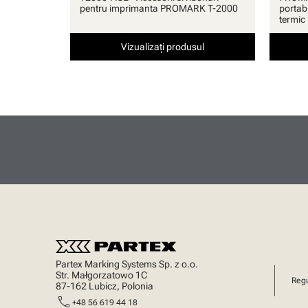
pentru imprimanta PROMARK T-2000
portab
termic
Vizualizați produsul
Partex Marking Systems Sp. z o.o.
Str. Małgorzatowo 1C
Regu
87-162 Lubicz, Polonia
call
+48 56 619 44 18