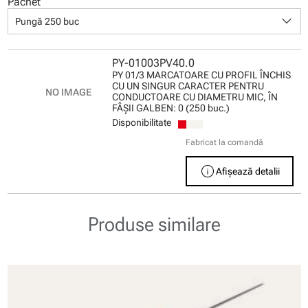
Pachet
keyboard_arrow_down
Pungă 250 buc
PY-01003PV40.0
PY 01/3 MARCATOARE CU PROFIL ÎNCHIS
CU UN SINGUR CARACTER PENTRU
CONDUCTOARE CU DIAMETRU MIC, ÎN
FÂŞII GALBEN: 0 (250 buc.)
Disponibilitate
Fabricat la comandă
info
Afișează detalii
Produse similare