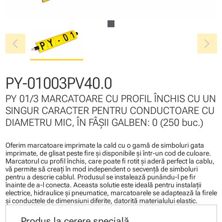
chevron_left
chevron_right
PY-01003PV40.0
PY 01/3 MARCATOARE CU PROFIL ÎNCHIS CU UN
SINGUR CARACTER PENTRU CONDUCTOARE CU
DIAMETRU MIC, ÎN FÂŞII GALBEN: 0 (250 buc.)
Oferim marcatoare imprimate la cald cu o gamă de simboluri gata
imprimate, de glisat peste fire şi disponibile şi într-un cod de culoare.
Marcatorul cu profil închis, care poate fi rotit şi aderă perfect la cablu,
vă permite să creaţi în mod independent o secvenţă de simboluri
pentru a descrie cablul. Produsul se instalează punându-l pe fir
înainte de a-l conecta. Aceasta solutie este ideală pentru instalaţii
electrice, hidraulice şi pneumatice, marcatoarele se adaptează la firele
şi conductele de dimensiuni diferite, datorită materialului elastic.
Produs la cerere specială