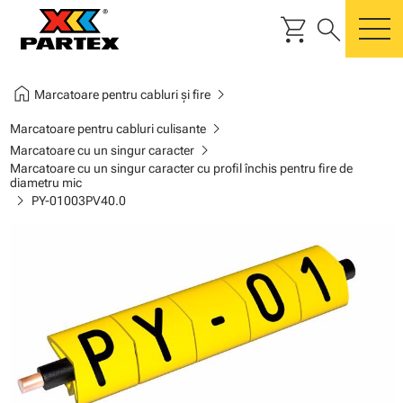
shopping_cart
search
m
home
chevron_right
Marcatoare pentru cabluri și fire
chevron_right
Marcatoare pentru cabluri culisante
chevron_right
Marcatoare cu un singur caracter
Marcatoare cu un singur caracter cu profil închis pentru fire de
diametru mic
chevron_right
PY-01003PV40.0