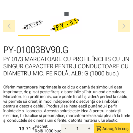
chevron_left
chevron_right
PY-01003BV90.G
PY 01/3 MARCATOARE CU PROFIL ÎNCHIS CU UN
SINGUR CARACTER PENTRU CONDUCTOARE CU
DIAMETRU MIC, PE ROLĂ, ALB: G (1000 buc.)
Oferim marcatoare imprimate la cald cu o gamă de simboluri gata
imprimate, de glisat peste fire şi disponibile şi într-un cod de culoare.
Marcatorul cu profil închis, care poate fi rotit şi aderă perfect la cablu,
vă permite să creaţi în mod independent o secvenţă de simboluri
pentru a descrie cablul. Produsul se instalează punându-l pe fir
înainte de a-l conecta. Aceasta solutie este ideală pentru instalaţii
electrice, hidraulice şi pneumatice, marcatoarele se adaptează la firele
şi conductele de dimensiuni diferite, datorită materialului elastic.
Pachet:
shopping_cart
13.71 €
-
+
Adaugă în coș
Rolă
1000 buc