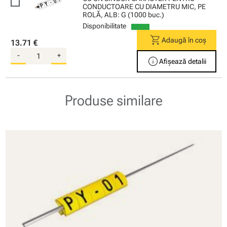
CONDUCTOARE CU DIAMETRU MIC, PE
ROLĂ, ALB: G (1000 buc.)
Disponibilitate
shopping_cart
Adaugă în coș
13.71 €
-
+
info
Afișează detalii
Produse similare