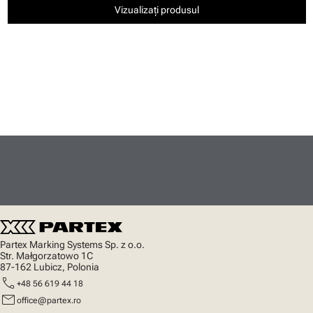
Vizualizați produsul
Partex Marking Systems Sp. z o.o.
Str. Małgorzatowo 1C
87-162 Lubicz, Polonia
call
+48 56 619 44 18
mail
office@partex.ro