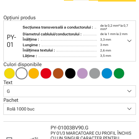
Opțiuni produs
de la 0,2 mm² la 0,7
Secţiunea transversală a conductorului :
mm²
Diametrul cablului/conductorului :
de la 1 mm la 2 mm
PY-
keyboard_arrow_down
Înălţime :
3,3 mm
01
Lungime :
3 mm
Înălţimea textului :
2,6 mm
Lăţime :
3,5 mm
Culori disponibile
Text
keyboard_arrow_down
G
Pachet
keyboard_arrow_down
Rolă 1000 buc
PY-01003BV90.G
PY 01/3 MARCATOARE CU PROFIL ÎNCHIS
CU UN SINGUR CARACTER PENTRU