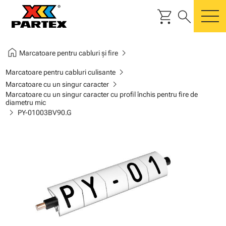
shopping_cart
search
m
home
chevron_right
Marcatoare pentru cabluri și fire
chevron_right
Marcatoare pentru cabluri culisante
chevron_right
Marcatoare cu un singur caracter
Marcatoare cu un singur caracter cu profil închis pentru fire de
diametru mic
chevron_right
PY-01003BV90.G