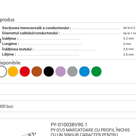
 produs
Secţiunea transversală a conductorului :
de la 0,
Diametrul cablului/conductorului :
de la 1 
Înălţime :
3,3 mm
1
Lungime :
3 mm
Înălţimea textului :
2,6 mm
Lăţime :
3,5 mm
isponibile
000 buc
PY-01003BV90.1
PY 01/3 MARCATOARE CU PROFIL ÎNCHIS
CU UN SINGUR CARACTER PENTRU