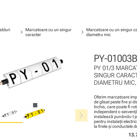
abluri
Marcatoare cu un singur
Marcatoare cu un singur car
chevron_right
chevron_right
caracter
diametru mic
PY-01003B
PY 01/3 MARCA
SINGUR CARAC
DIAMETRU MIC, 
Oferim marcatoare impr
de glisat peste fire şi 
închis, care poate fi ro
chevron_right
independent o secvenţă
instalează punându-l pe
pentru instalaţii elect
la firele şi conductele d
13.