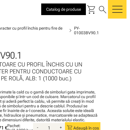
shopping_cart
search
Catalog de produse
me
acter cu profil închis pentru fire de
PY-
chevron_right
01003BV90.1
V90.1
TOARE CU PROFIL ÎNCHIS CU UN
TER PENTRU CONDUCTOARE CU
PE ROLĂ, ALB: 1 (1000 buc.)
imate la cald cu o gamă de simboluri gata imprimate,
disponibile şi într-un cod de culoare. Marcatorul cu profil
tit şi aderă perfect la cablu, vă permite să creaţi în mod
 de simboluri pentru a descrie cablul. Produsul se
 fir înainte de a-l conecta. Aceasta solutie este ideală
rice, hidraulice şi pneumatice, marcatoarele se adaptează
e dimensiuni diferite, datorită materialului elastic.
Pachet:
shopping_cart
71 €
-
+
Adaugă în coș