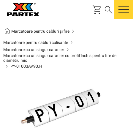
shopping_cart
search
m
home
chevron_right
Marcatoare pentru cabluri și fire
chevron_right
Marcatoare pentru cabluri culisante
chevron_right
Marcatoare cu un singur caracter
Marcatoare cu un singur caracter cu profil închis pentru fire de
diametru mic
chevron_right
PY-01003AV90.H