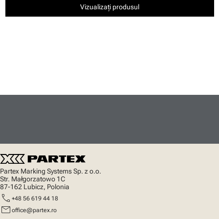
Vizualizați produsul
Partex Marking Systems Sp. z o.o.
Str. Małgorzatowo 1C
87-162 Lubicz, Polonia
call
+48 56 619 44 18
mail
office@partex.ro