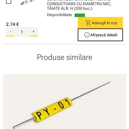
CONDUCTOARE CU DIAMETRU MIC,
TĂIATE ALB: H (200 buc.)
Disponibilitate
shopping_cart
Adaugă în coș
2.74 €
-
+
info
Afișează detalii
Produse similare