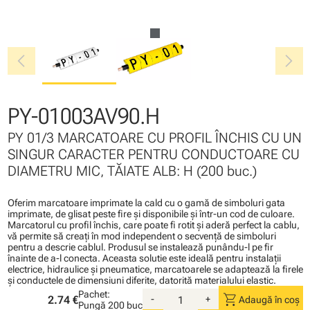
chevron_left
chevron_right
PY-01003AV90.H
PY 01/3 MARCATOARE CU PROFIL ÎNCHIS CU UN
SINGUR CARACTER PENTRU CONDUCTOARE CU
DIAMETRU MIC, TĂIATE ALB: H (200 buc.)
Oferim marcatoare imprimate la cald cu o gamă de simboluri gata
imprimate, de glisat peste fire şi disponibile şi într-un cod de culoare.
Marcatorul cu profil închis, care poate fi rotit şi aderă perfect la cablu,
vă permite să creaţi în mod independent o secvenţă de simboluri
pentru a descrie cablul. Produsul se instalează punându-l pe fir
înainte de a-l conecta. Aceasta solutie este ideală pentru instalaţii
electrice, hidraulice şi pneumatice, marcatoarele se adaptează la firele
şi conductele de dimensiuni diferite, datorită materialului elastic.
Pachet:
shopping_cart
2.74 €
-
+
Adaugă în coș
Pungă
200 buc