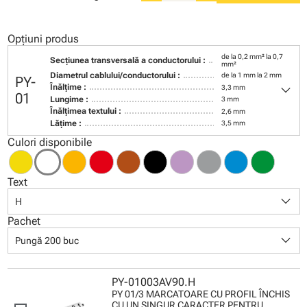
Opțiuni produs
de la 0,2 mm² la 0,7
Secţiunea transversală a conductorului :
mm²
Diametrul cablului/conductorului :
de la 1 mm la 2 mm
PY-
keyboard_arrow_down
Înălţime :
3,3 mm
01
Lungime :
3 mm
Înălţimea textului :
2,6 mm
Lăţime :
3,5 mm
Culori disponibile
Text
keyboard_arrow_down
H
Pachet
keyboard_arrow_down
Pungă 200 buc
PY-01003AV90.H
PY 01/3 MARCATOARE CU PROFIL ÎNCHIS
CU UN SINGUR CARACTER PENTRU