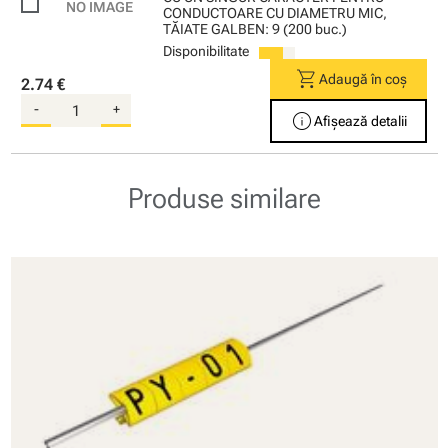
CONDUCTOARE CU DIAMETRU MIC,
TĂIATE GALBEN: 9 (200 buc.)
Disponibilitate
shopping_cart
Adaugă în coș
2.74 €
-
+
info
Afișează detalii
Produse similare