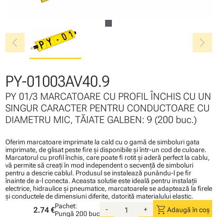
chevron_left
chevron_right
PY-01003AV40.9
PY 01/3 MARCATOARE CU PROFIL ÎNCHIS CU UN
SINGUR CARACTER PENTRU CONDUCTOARE CU
DIAMETRU MIC, TĂIATE GALBEN: 9 (200 buc.)
Oferim marcatoare imprimate la cald cu o gamă de simboluri gata
imprimate, de glisat peste fire şi disponibile şi într-un cod de culoare.
Marcatorul cu profil închis, care poate fi rotit şi aderă perfect la cablu,
vă permite să creaţi în mod independent o secvenţă de simboluri
pentru a descrie cablul. Produsul se instalează punându-l pe fir
înainte de a-l conecta. Aceasta solutie este ideală pentru instalaţii
electrice, hidraulice şi pneumatice, marcatoarele se adaptează la firele
şi conductele de dimensiuni diferite, datorită materialului elastic.
Pachet:
shopping_cart
2.74 €
-
+
Adaugă în coș
Pungă
200 buc