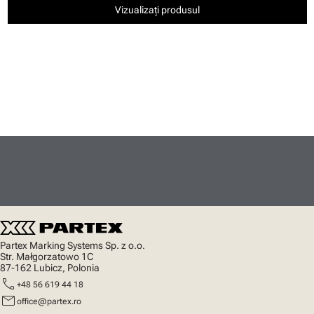
Vizualizați produsul
Partex Marking Systems Sp. z o.o.
Str. Małgorzatowo 1C
87-162 Lubicz, Polonia
call
+48 56 619 44 18
mail
office@partex.ro