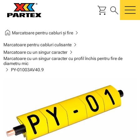
shopping_cart
search
m
home
chevron_right
Marcatoare pentru cabluri și fire
chevron_right
Marcatoare pentru cabluri culisante
chevron_right
Marcatoare cu un singur caracter
Marcatoare cu un singur caracter cu profil închis pentru fire de
diametru mic
chevron_right
PY-01003AV40.9