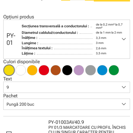
Opțiuni produs
de la 0,2 mm² la 0,7
Secţiunea transversală a conductorului :
mm²
Diametrul cablului/conductorului :
de la 1 mm la 2 mm
PY-
keyboard_arrow_down
Înălţime :
3,3 mm
01
Lungime :
3 mm
Înălţimea textului :
2,6 mm
Lăţime :
3,5 mm
Culori disponibile
Text
keyboard_arrow_down
9
Pachet
keyboard_arrow_down
Pungă 200 buc
PY-01003AV40.9
PY 01/3 MARCATOARE CU PROFIL ÎNCHIS
CU UN SINGUR CARACTER PENTRU