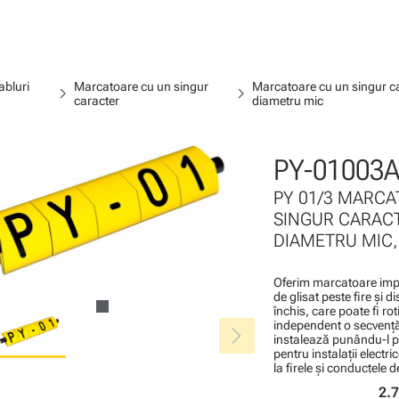
abluri
Marcatoare cu un singur
Marcatoare cu un singur car
chevron_right
chevron_right
caracter
diametru mic
PY-01003A
PY 01/3 MARCA
SINGUR CARAC
DIAMETRU MIC, 
Oferim marcatoare impr
de glisat peste fire şi 
închis, care poate fi ro
chevron_right
independent o secvenţă
instalează punându-l pe
pentru instalaţii elect
la firele şi conductele d
2.7