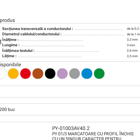
 produs
Secţiunea transversală a conductorului :
de la 0,
Diametrul cablului/conductorului :
de la 1 
Înălţime :
3,3 mm
1
Lungime :
3 mm
Înălţimea textului :
2,6 mm
Lăţime :
3,5 mm
isponibile
200 buc
PY-01003AV40.2
PY 01/3 MARCATOARE CU PROFIL ÎNCHIS
CU UN SINGUR CARACTER PENTRU