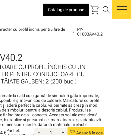
shopping_cart
search
Catalog de produse
me
acter cu profil închis pentru fire de
PY-
chevron_right
01003AV40.2
V40.2
TOARE CU PROFIL ÎNCHIS CU UN
TER PENTRU CONDUCTOARE CU
TĂIATE GALBEN: 2 (200 buc.)
imate la cald cu o gamă de simboluri gata imprimate,
disponibile şi într-un cod de culoare. Marcatorul cu profil
tit şi aderă perfect la cablu, vă permite să creaţi în mod
 de simboluri pentru a descrie cablul. Produsul se
 fir înainte de a-l conecta. Aceasta solutie este ideală
rice, hidraulice şi pneumatice, marcatoarele se adaptează
e dimensiuni diferite, datorită materialului elastic.
Pachet:
shopping_cart
4 €
-
+
Adaugă în coș