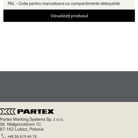
PAL - Cutie pentru marcatoare cu compartimente detaşabile
Vizualizați produsul
Partex Marking Systems Sp. z o.o.
Str. Małgorzatowo 1C
87-162 Lubicz, Polonia
call
+48 56 619 44 18