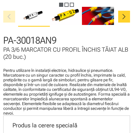
chevron_left
chevron_right
PA-30018AN9
PA 3/6 MARCATOR CU PROFIL ÎNCHIS TĂIAT ALB
(20 buc.)
Pentru utilizare în instalaţii electrice, hidraulice şi pneumatice.
Marcatoare cu un singur caracter cu profil închis, imprimate la cald,
pretipărite cu o gamă largă de simboluri, pentru glisare pe fir,
disponibile şi într-un cod de culoare. Realizate din materiale de înaltă
calitate, în conformitate cu certificatul de siguranţă obţinut UL94-V0,
elementele au proprietăţi ignifuge şi de autostingere. Forma specială a
marcatoarelor împiedică alunecarea spontană a elementelor
secvenţei. Elementele flexibile se adaptează la diametrul fiecărui
conductor şi permit manipularea liberă a întregii secvenţe în funcţie de
nevoi.
Produs la cerere specială