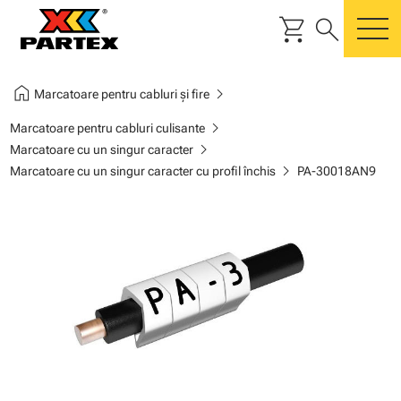
shopping_cart
search
m
home
chevron_right
Marcatoare pentru cabluri și fire
chevron_right
Marcatoare pentru cabluri culisante
chevron_right
Marcatoare cu un singur caracter
chevron_right
Marcatoare cu un singur caracter cu profil închis
PA-30018AN9