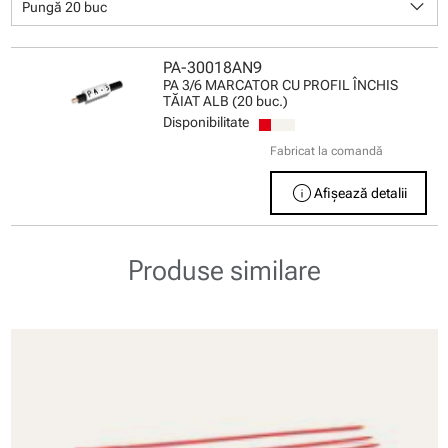
keyboard_arrow_down
Pungă 20 buc
PA-30018AN9
PA 3/6 MARCATOR CU PROFIL ÎNCHIS
TĂIAT ALB (20 buc.)
Disponibilitate
Fabricat la comandă
info
Afișează detalii
Produse similare