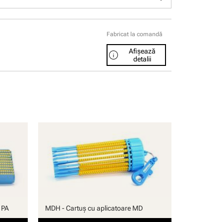
Fabricat la comandă
Afișează
info
detalii
 PA
MDH - Cartuş cu aplicatoare MD