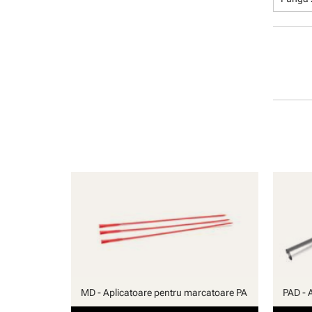
manuală
MD - Aplicatoare pentru marcatoare PA
PAD - 