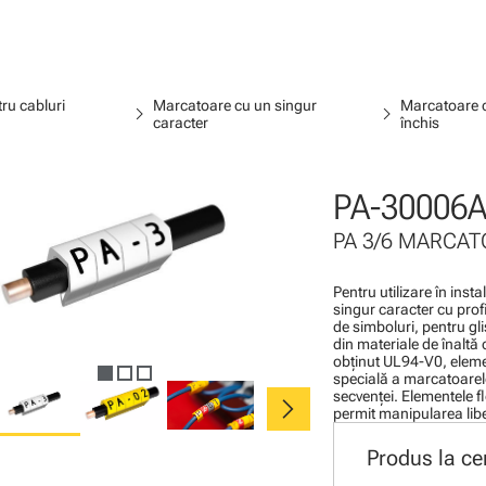
ru cabluri
Marcatoare cu un singur
Marcatoare c
chevron_right
chevron_right
caracter
închis
PA-30006A
PA 3/6 MARCATO
Pentru utilizare în inst
singur caracter cu profi
de simboluri, pentru gli
din materiale de înaltă 
obţinut UL94-V0, elemen
specială a marcatoarel
chevron_right
secvenţei. Elementele f
permit manipularea liber
Produs la ce