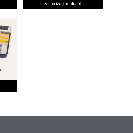
Vizualizați produsul
u