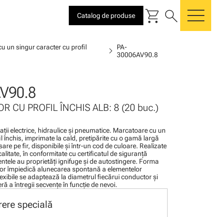
shopping_cart
search
Catalog de produse
me
u un singur caracter cu profil
PA-
chevron_right
30006AV90.8
V90.8
R CU PROFIL ÎNCHIS ALB: 8 (20 buc.)
alaţii electrice, hidraulice şi pneumatice. Marcatoare cu un
l închis, imprimate la cald, pretipărite cu o gamă largă
sare pe fir, disponibile şi într-un cod de culoare. Realizate
calitate, în conformitate cu certificatul de siguranţă
tele au proprietăţi ignifuge şi de autostingere. Forma
or împiedică alunecarea spontană a elementelor
lexibile se adaptează la diametrul fiecărui conductor şi
ă a întregii secvenţe în funcţie de nevoi.
rere specială