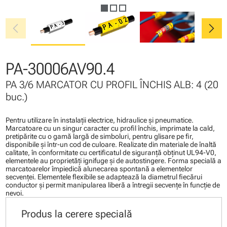
chevron_left
chevron_right
PA-30006AV90.4
PA 3/6 MARCATOR CU PROFIL ÎNCHIS ALB: 4 (20
buc.)
Pentru utilizare în instalaţii electrice, hidraulice şi pneumatice.
Marcatoare cu un singur caracter cu profil închis, imprimate la cald,
pretipărite cu o gamă largă de simboluri, pentru glisare pe fir,
disponibile şi într-un cod de culoare. Realizate din materiale de înaltă
calitate, în conformitate cu certificatul de siguranţă obţinut UL94-V0,
elementele au proprietăţi ignifuge şi de autostingere. Forma specială a
marcatoarelor împiedică alunecarea spontană a elementelor
secvenţei. Elementele flexibile se adaptează la diametrul fiecărui
conductor şi permit manipularea liberă a întregii secvenţe în funcţie de
nevoi.
Produs la cerere specială