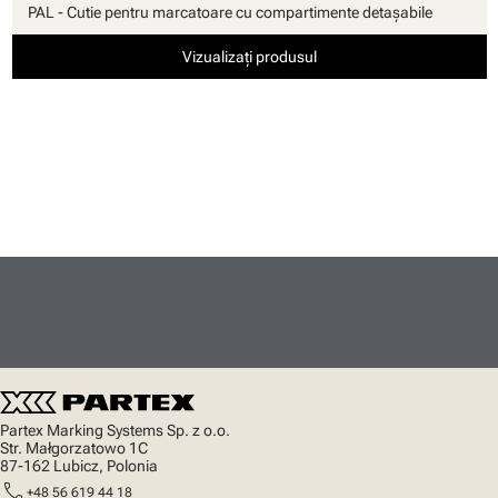
PAL - Cutie pentru marcatoare cu compartimente detaşabile
Vizualizați produsul
Partex Marking Systems Sp. z o.o.
Str. Małgorzatowo 1C
87-162 Lubicz, Polonia
call
+48 56 619 44 18