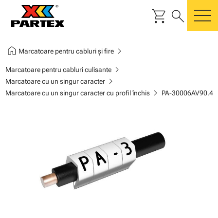
shopping_cart
search
m
home
chevron_right
Marcatoare pentru cabluri și fire
chevron_right
Marcatoare pentru cabluri culisante
chevron_right
Marcatoare cu un singur caracter
chevron_right
Marcatoare cu un singur caracter cu profil închis
PA-30006AV90.4