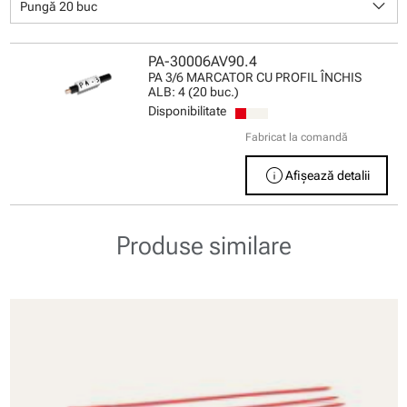
keyboard_arrow_down
Pungă 20 buc
PA-30006AV90.4
PA 3/6 MARCATOR CU PROFIL ÎNCHIS
ALB: 4 (20 buc.)
Disponibilitate
Fabricat la comandă
info
Afișează detalii
Produse similare