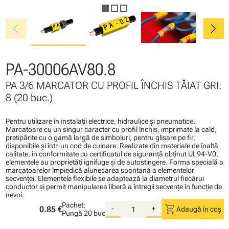
chevron_left
chevron_right
PA-30006AV80.8
PA 3/6 MARCATOR CU PROFIL ÎNCHIS TĂIAT GRI:
8 (20 buc.)
Pentru utilizare în instalaţii electrice, hidraulice şi pneumatice.
Marcatoare cu un singur caracter cu profil închis, imprimate la cald,
pretipărite cu o gamă largă de simboluri, pentru glisare pe fir,
disponibile şi într-un cod de culoare. Realizate din materiale de înaltă
calitate, în conformitate cu certificatul de siguranţă obţinut UL94-V0,
elementele au proprietăţi ignifuge şi de autostingere. Forma specială a
marcatoarelor împiedică alunecarea spontană a elementelor
secvenţei. Elementele flexibile se adaptează la diametrul fiecărui
conductor şi permit manipularea liberă a întregii secvenţe în funcţie de
nevoi.
Pachet:
shopping_cart
0.85 €
-
+
Adaugă în coș
Pungă
20 buc