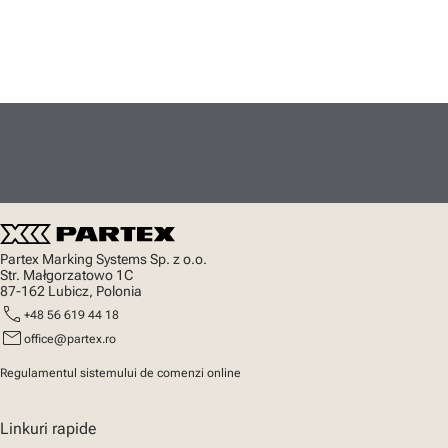
Partex Marking Systems Sp. z o.o.
Str. Małgorzatowo 1C
87-162 Lubicz, Polonia
call
+48 56 619 44 18
mail
office@partex.ro
Regulamentul sistemului de comenzi online
Linkuri rapide