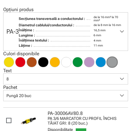
Opțiuni produs
de la 16 mm² la 70
Secţiunea transversală a conductorului :
mm²
Diametrul cablului/conductorului :
de la 8 mm la 16 mm
keyboard_arrow_down
PA-3
Înălţime :
16,5 mm
Lungime :
6 mm
Înălţimea textului :
4 mm
Lăţime :
11 mm
Culori disponibile
Text
keyboard_arrow_down
8
Pachet
keyboard_arrow_down
Pungă 20 buc
PA-30006AV80.8
PA 3/6 MARCATOR CU PROFIL ÎNCHIS
TĂIAT GRI: 8 (20 buc.)
Disponibilitate