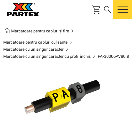
shopping_cart
search
m
home
chevron_right
Marcatoare pentru cabluri și fire
chevron_right
Marcatoare pentru cabluri culisante
chevron_right
Marcatoare cu un singur caracter
chevron_right
Marcatoare cu un singur caracter cu profil închis
PA-30006AV80.8