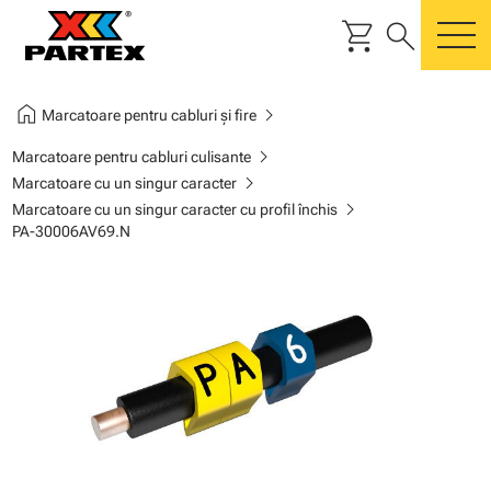
shopping_cart
search
m
home
chevron_right
Marcatoare pentru cabluri și fire
chevron_right
Marcatoare pentru cabluri culisante
chevron_right
Marcatoare cu un singur caracter
chevron_right
Marcatoare cu un singur caracter cu profil închis
PA-30006AV69.N