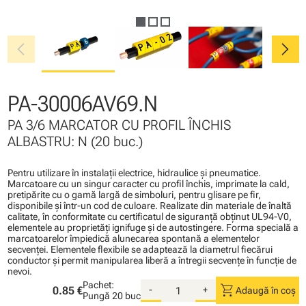
chevron_left
chevron_right
PA-30006AV69.N
PA 3/6 MARCATOR CU PROFIL ÎNCHIS
ALBASTRU: N (20 buc.)
Pentru utilizare în instalaţii electrice, hidraulice şi pneumatice.
Marcatoare cu un singur caracter cu profil închis, imprimate la cald,
pretipărite cu o gamă largă de simboluri, pentru glisare pe fir,
disponibile şi într-un cod de culoare. Realizate din materiale de înaltă
calitate, în conformitate cu certificatul de siguranţă obţinut UL94-V0,
elementele au proprietăţi ignifuge şi de autostingere. Forma specială a
marcatoarelor împiedică alunecarea spontană a elementelor
secvenţei. Elementele flexibile se adaptează la diametrul fiecărui
conductor şi permit manipularea liberă a întregii secvenţe în funcţie de
nevoi.
Pachet:
shopping_cart
0.85 €
-
+
Adaugă în coș
Pungă
20 buc