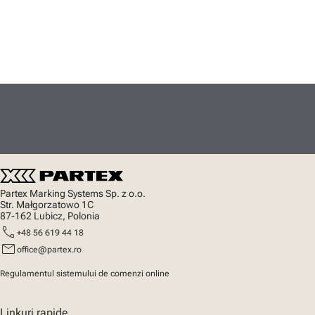
Partex Marking Systems Sp. z o.o.
Str. Małgorzatowo 1C
87-162 Lubicz, Polonia
call
+48 56 619 44 18
mail
office@partex.ro
Regulamentul sistemului de comenzi online
Linkuri rapide