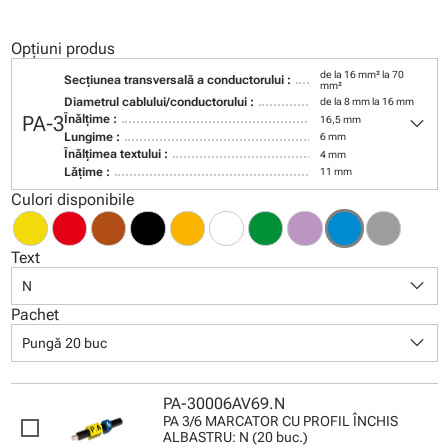
Opțiuni produs
de la 16 mm² la 70
Secţiunea transversală a conductorului :
mm²
Diametrul cablului/conductorului :
de la 8 mm la 16 mm
keyboard_arrow_down
PA-3
Înălţime :
16,5 mm
Lungime :
6 mm
Înălţimea textului :
4 mm
Lăţime :
11 mm
Culori disponibile
Text
keyboard_arrow_down
N
Pachet
keyboard_arrow_down
Pungă 20 buc
PA-30006AV69.N
PA 3/6 MARCATOR CU PROFIL ÎNCHIS
ALBASTRU: N (20 buc.)