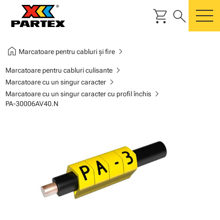
shopping_cart
search
m
home
chevron_right
Marcatoare pentru cabluri și fire
chevron_right
Marcatoare pentru cabluri culisante
chevron_right
Marcatoare cu un singur caracter
chevron_right
Marcatoare cu un singur caracter cu profil închis
PA-30006AV40.N