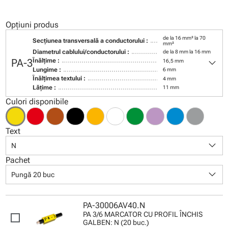
Opțiuni produs
de la 16 mm² la 70
Secţiunea transversală a conductorului :
mm²
Diametrul cablului/conductorului :
de la 8 mm la 16 mm
keyboard_arrow_down
PA-3
Înălţime :
16,5 mm
Lungime :
6 mm
Înălţimea textului :
4 mm
Lăţime :
11 mm
Culori disponibile
Text
keyboard_arrow_down
N
Pachet
keyboard_arrow_down
Pungă 20 buc
PA-30006AV40.N
PA 3/6 MARCATOR CU PROFIL ÎNCHIS
GALBEN: N (20 buc.)