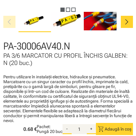
chevron_left
chevron_right
PA-30006AV40.N
PA 3/6 MARCATOR CU PROFIL ÎNCHIS GALBEN:
N (20 buc.)
Pentru utilizare în instalaţii electrice, hidraulice şi pneumatice.
Marcatoare cu un singur caracter cu profil închis, imprimate la cald,
pretipărite cu o gamă largă de simboluri, pentru glisare pe fir,
disponibile şi într-un cod de culoare. Realizate din materiale de înaltă
calitate, în conformitate cu certificatul de siguranţă obţinut UL94-V0,
elementele au proprietăţi ignifuge şi de autostingere. Forma specială a
marcatoarelor împiedică alunecarea spontană a elementelor
secvenţei. Elementele flexibile se adaptează la diametrul fiecărui
conductor şi permit manipularea liberă a întregii secvenţe în funcţie de
nevoi.
Pachet:
shopping_cart
0.68 €
-
+
Adaugă în coș
Pungă
20 buc