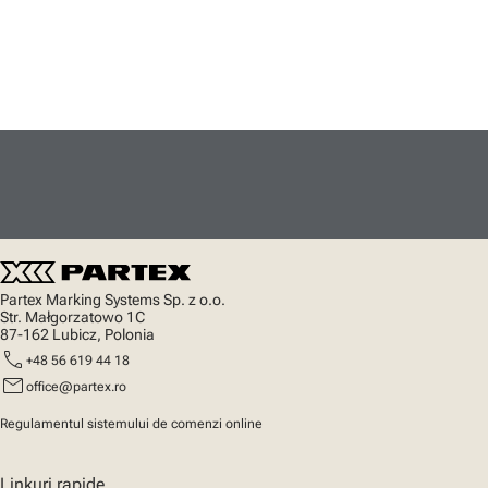
Partex Marking Systems Sp. z o.o.
Str. Małgorzatowo 1C
87-162 Lubicz, Polonia
call
+48 56 619 44 18
mail
office@partex.ro
Regulamentul sistemului de comenzi online
Linkuri rapide