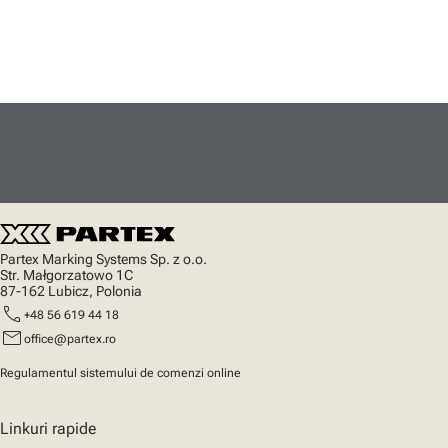
Partex Marking Systems Sp. z o.o.
Str. Małgorzatowo 1C
87-162 Lubicz, Polonia
call
+48 56 619 44 18
mail
office@partex.ro
Regulamentul sistemului de comenzi online
Linkuri rapide