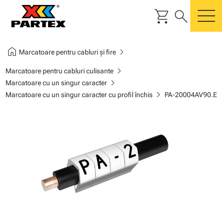
shopping_cart
search
m
home
chevron_right
Marcatoare pentru cabluri și fire
chevron_right
Marcatoare pentru cabluri culisante
chevron_right
Marcatoare cu un singur caracter
chevron_right
Marcatoare cu un singur caracter cu profil închis
PA-20004AV90.E