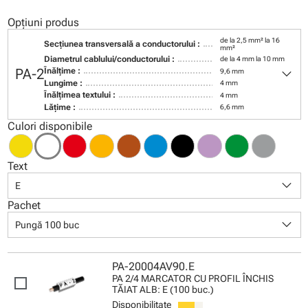
Opțiuni produs
de la 2,5 mm² la 16
Secţiunea transversală a conductorului :
mm²
Diametrul cablului/conductorului :
de la 4 mm la 10 mm
keyboard_arrow_down
PA-2
Înălţime :
9,6 mm
Lungime :
4 mm
Înălţimea textului :
4 mm
Lăţime :
6,6 mm
Culori disponibile
Text
keyboard_arrow_down
E
Pachet
keyboard_arrow_down
Pungă 100 buc
PA-20004AV90.E
PA 2/4 MARCATOR CU PROFIL ÎNCHIS
TĂIAT ALB: E (100 buc.)
Disponibilitate