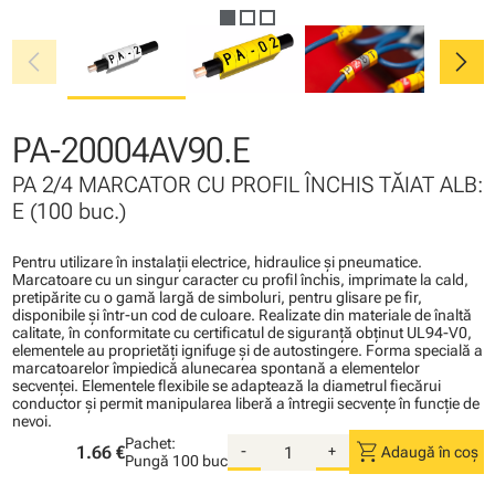
chevron_left
chevron_right
PA-20004AV90.E
PA 2/4 MARCATOR CU PROFIL ÎNCHIS TĂIAT ALB:
E (100 buc.)
Pentru utilizare în instalaţii electrice, hidraulice şi pneumatice.
Marcatoare cu un singur caracter cu profil închis, imprimate la cald,
pretipărite cu o gamă largă de simboluri, pentru glisare pe fir,
disponibile şi într-un cod de culoare. Realizate din materiale de înaltă
calitate, în conformitate cu certificatul de siguranţă obţinut UL94-V0,
elementele au proprietăţi ignifuge şi de autostingere. Forma specială a
marcatoarelor împiedică alunecarea spontană a elementelor
secvenţei. Elementele flexibile se adaptează la diametrul fiecărui
conductor şi permit manipularea liberă a întregii secvenţe în funcţie de
nevoi.
Pachet:
shopping_cart
1.66 €
-
+
Adaugă în coș
Pungă
100 buc