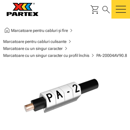
shopping_cart
search
m
home
chevron_right
Marcatoare pentru cabluri și fire
chevron_right
Marcatoare pentru cabluri culisante
chevron_right
Marcatoare cu un singur caracter
chevron_right
Marcatoare cu un singur caracter cu profil închis
PA-20004AV90.8