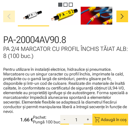
chevron_left
chevron_right
PA-20004AV90.8
PA 2/4 MARCATOR CU PROFIL ÎNCHIS TĂIAT ALB:
8 (100 buc.)
Pentru utilizare în instalaţii electrice, hidraulice şi pneumatice.
Marcatoare cu un singur caracter cu profil închis, imprimate la cald,
pretipărite cu o gamă largă de simboluri, pentru glisare pe fir,
disponibile şi într-un cod de culoare. Realizate din materiale de înaltă
calitate, în conformitate cu certificatul de siguranţă obţinut UL94-V0,
elementele au proprietăţi ignifuge şi de autostingere. Forma specială a
marcatoarelor împiedică alunecarea spontană a elementelor
secvenţei. Elementele flexibile se adaptează la diametrul fiecărui
conductor şi permit manipularea liberă a întregii secvenţe în funcţie de
nevoi.
Pachet:
shopping_cart
1.66 €
-
+
Adaugă în coș
Pungă
100 buc