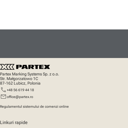
Partex Marking Systems Sp. z o.o.
Str. Małgorzatowo 1C
87-162 Lubicz, Polonia
call
+48 56 619 44 18
mail
office@partex.ro
Regulamentul sistemului de comenzi online
Linkuri rapide