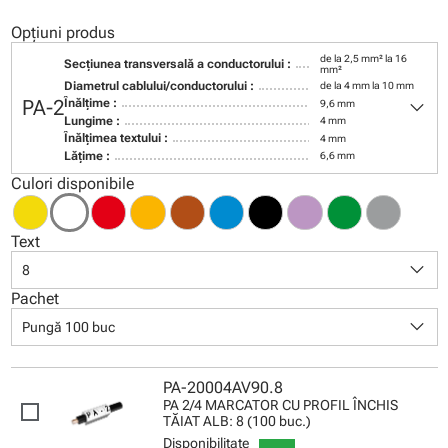
Opțiuni produs
de la 2,5 mm² la 16
Secţiunea transversală a conductorului :
mm²
Diametrul cablului/conductorului :
de la 4 mm la 10 mm
keyboard_arrow_down
PA-2
Înălţime :
9,6 mm
Lungime :
4 mm
Înălţimea textului :
4 mm
Lăţime :
6,6 mm
Culori disponibile
Text
keyboard_arrow_down
8
Pachet
keyboard_arrow_down
Pungă 100 buc
PA-20004AV90.8
PA 2/4 MARCATOR CU PROFIL ÎNCHIS
TĂIAT ALB: 8 (100 buc.)
Disponibilitate