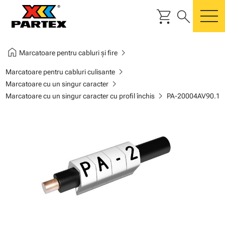
shopping_cart
search
m
home
chevron_right
Marcatoare pentru cabluri și fire
chevron_right
Marcatoare pentru cabluri culisante
chevron_right
Marcatoare cu un singur caracter
chevron_right
Marcatoare cu un singur caracter cu profil închis
PA-20004AV90.1