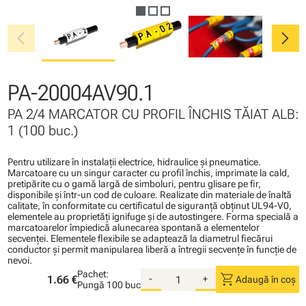
chevron_left
chevron_right
PA-20004AV90.1
PA 2/4 MARCATOR CU PROFIL ÎNCHIS TĂIAT ALB:
1 (100 buc.)
Pentru utilizare în instalaţii electrice, hidraulice şi pneumatice.
Marcatoare cu un singur caracter cu profil închis, imprimate la cald,
pretipărite cu o gamă largă de simboluri, pentru glisare pe fir,
disponibile şi într-un cod de culoare. Realizate din materiale de înaltă
calitate, în conformitate cu certificatul de siguranţă obţinut UL94-V0,
elementele au proprietăţi ignifuge şi de autostingere. Forma specială a
marcatoarelor împiedică alunecarea spontană a elementelor
secvenţei. Elementele flexibile se adaptează la diametrul fiecărui
conductor şi permit manipularea liberă a întregii secvenţe în funcţie de
nevoi.
Pachet:
shopping_cart
1.66 €
-
+
Adaugă în coș
Pungă
100 buc