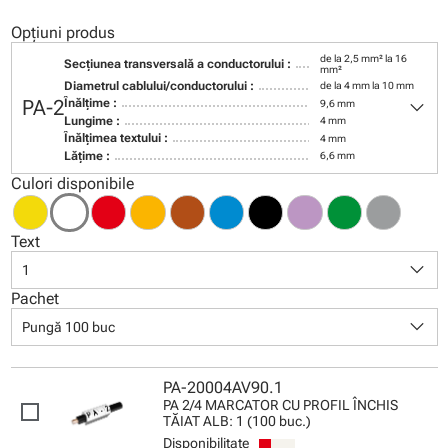
Opțiuni produs
de la 2,5 mm² la 16
Secţiunea transversală a conductorului :
mm²
Diametrul cablului/conductorului :
de la 4 mm la 10 mm
keyboard_arrow_down
PA-2
Înălţime :
9,6 mm
Lungime :
4 mm
Înălţimea textului :
4 mm
Lăţime :
6,6 mm
Culori disponibile
Text
keyboard_arrow_down
1
Pachet
keyboard_arrow_down
Pungă 100 buc
PA-20004AV90.1
PA 2/4 MARCATOR CU PROFIL ÎNCHIS
TĂIAT ALB: 1 (100 buc.)
Disponibilitate