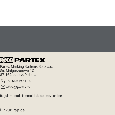
Partex Marking Systems Sp. z o.o.
Str. Małgorzatowo 1C
87-162 Lubicz, Polonia
call
+48 56 619 44 18
mail
office@partex.ro
Regulamentul sistemului de comenzi online
Linkuri rapide