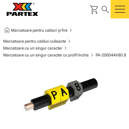
shopping_cart
search
m
home
chevron_right
Marcatoare pentru cabluri și fire
chevron_right
Marcatoare pentru cabluri culisante
chevron_right
Marcatoare cu un singur caracter
chevron_right
Marcatoare cu un singur caracter cu profil închis
PA-20004AV80.8