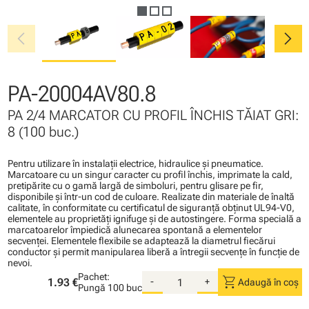
chevron_left
chevron_right
PA-20004AV80.8
PA 2/4 MARCATOR CU PROFIL ÎNCHIS TĂIAT GRI:
8 (100 buc.)
Pentru utilizare în instalaţii electrice, hidraulice şi pneumatice.
Marcatoare cu un singur caracter cu profil închis, imprimate la cald,
pretipărite cu o gamă largă de simboluri, pentru glisare pe fir,
disponibile şi într-un cod de culoare. Realizate din materiale de înaltă
calitate, în conformitate cu certificatul de siguranţă obţinut UL94-V0,
elementele au proprietăţi ignifuge şi de autostingere. Forma specială a
marcatoarelor împiedică alunecarea spontană a elementelor
secvenţei. Elementele flexibile se adaptează la diametrul fiecărui
conductor şi permit manipularea liberă a întregii secvenţe în funcţie de
nevoi.
Pachet:
shopping_cart
1.93 €
-
+
Adaugă în coș
Pungă
100 buc