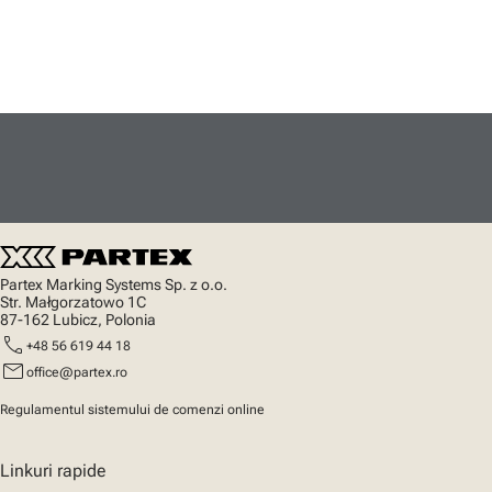
Partex Marking Systems Sp. z o.o.
Str. Małgorzatowo 1C
87-162 Lubicz, Polonia
call
+48 56 619 44 18
mail
office@partex.ro
Regulamentul sistemului de comenzi online
Linkuri rapide