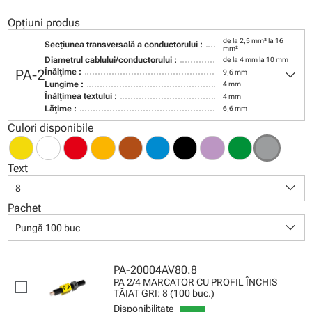
Opțiuni produs
de la 2,5 mm² la 16
Secţiunea transversală a conductorului :
mm²
Diametrul cablului/conductorului :
de la 4 mm la 10 mm
keyboard_arrow_down
PA-2
Înălţime :
9,6 mm
Lungime :
4 mm
Înălţimea textului :
4 mm
Lăţime :
6,6 mm
Culori disponibile
Text
keyboard_arrow_down
8
Pachet
keyboard_arrow_down
Pungă 100 buc
PA-20004AV80.8
PA 2/4 MARCATOR CU PROFIL ÎNCHIS
TĂIAT GRI: 8 (100 buc.)
Disponibilitate