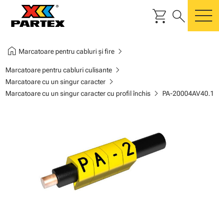
shopping_cart
search
m
home
chevron_right
Marcatoare pentru cabluri și fire
chevron_right
Marcatoare pentru cabluri culisante
chevron_right
Marcatoare cu un singur caracter
chevron_right
Marcatoare cu un singur caracter cu profil închis
PA-20004AV40.1