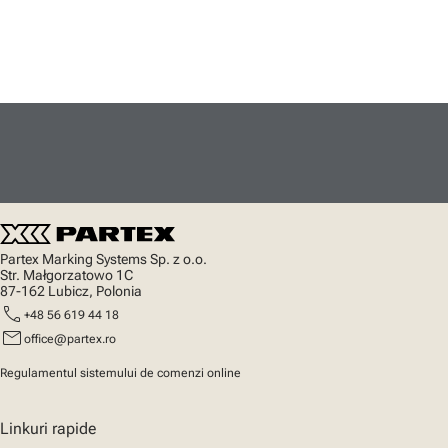
Partex Marking Systems Sp. z o.o.
Str. Małgorzatowo 1C
87-162 Lubicz, Polonia
call
+48 56 619 44 18
mail
office@partex.ro
Regulamentul sistemului de comenzi online
Linkuri rapide