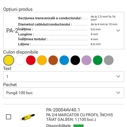
Opțiuni produs
de la 2,5 mm² la 16
Secţiunea transversală a conductorului :
mm²
Diametrul cablului/conductorului :
de la 4 mm la 10 mm
keyboard_arrow_down
PA-2
Înălţime :
9,6 mm
Lungime :
4 mm
Înălţimea textului :
4 mm
Lăţime :
6,6 mm
Culori disponibile
Text
keyboard_arrow_down
1
Pachet
keyboard_arrow_down
Pungă 100 buc
PA-20004AV40.1
PA 2/4 MARCATOR CU PROFIL ÎNCHIS
TĂIAT GALBEN: 1 (100 buc.)
Disponibilitate