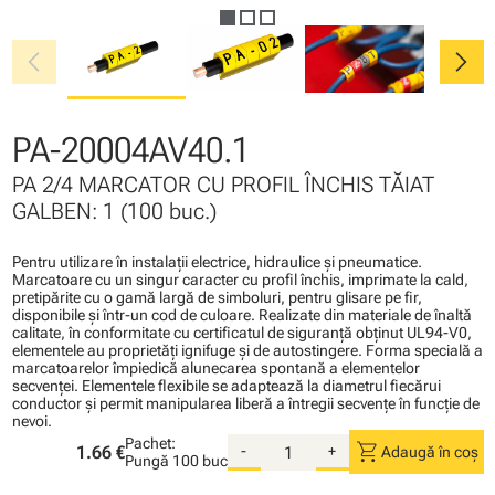
chevron_left
chevron_right
PA-20004AV40.1
PA 2/4 MARCATOR CU PROFIL ÎNCHIS TĂIAT
GALBEN: 1 (100 buc.)
Pentru utilizare în instalaţii electrice, hidraulice şi pneumatice.
Marcatoare cu un singur caracter cu profil închis, imprimate la cald,
pretipărite cu o gamă largă de simboluri, pentru glisare pe fir,
disponibile şi într-un cod de culoare. Realizate din materiale de înaltă
calitate, în conformitate cu certificatul de siguranţă obţinut UL94-V0,
elementele au proprietăţi ignifuge şi de autostingere. Forma specială a
marcatoarelor împiedică alunecarea spontană a elementelor
secvenţei. Elementele flexibile se adaptează la diametrul fiecărui
conductor şi permit manipularea liberă a întregii secvenţe în funcţie de
nevoi.
Pachet:
shopping_cart
1.66 €
-
+
Adaugă în coș
Pungă
100 buc