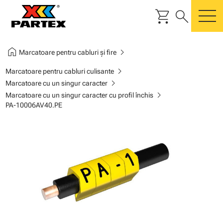
shopping_cart
search
m
home
chevron_right
Marcatoare pentru cabluri și fire
chevron_right
Marcatoare pentru cabluri culisante
chevron_right
Marcatoare cu un singur caracter
chevron_right
Marcatoare cu un singur caracter cu profil închis
PA-10006AV40.PE