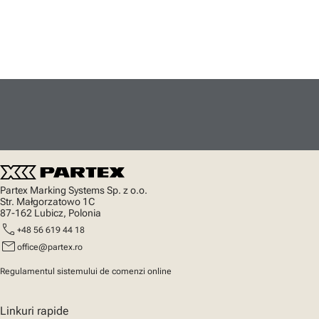
Partex Marking Systems Sp. z o.o.
Str. Małgorzatowo 1C
87-162 Lubicz, Polonia
call
+48 56 619 44 18
mail
office@partex.ro
Regulamentul sistemului de comenzi online
Linkuri rapide