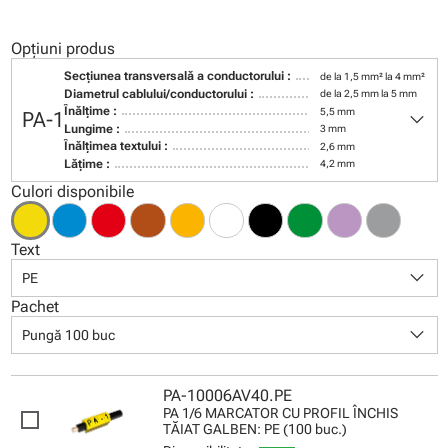
Opțiuni produs
Secţiunea transversală a conductorului :
de la 1,5 mm² la 4 mm²
Diametrul cablului/conductorului :
de la 2,5 mm la 5 mm
keyboard_arrow_down
Înălţime :
5,5 mm
PA-1
Lungime :
3 mm
Înălţimea textului :
2,6 mm
Lăţime :
4,2 mm
Culori disponibile
Text
keyboard_arrow_down
PE
Pachet
keyboard_arrow_down
Pungă 100 buc
PA-10006AV40.PE
PA 1/6 MARCATOR CU PROFIL ÎNCHIS
TĂIAT GALBEN: PE (100 buc.)