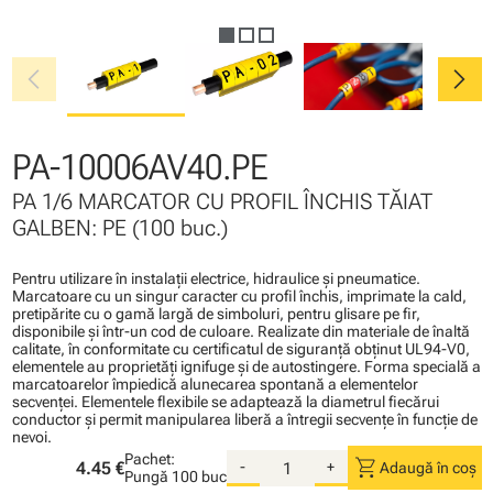
chevron_left
chevron_right
PA-10006AV40.PE
PA 1/6 MARCATOR CU PROFIL ÎNCHIS TĂIAT
GALBEN: PE (100 buc.)
Pentru utilizare în instalaţii electrice, hidraulice şi pneumatice.
Marcatoare cu un singur caracter cu profil închis, imprimate la cald,
pretipărite cu o gamă largă de simboluri, pentru glisare pe fir,
disponibile şi într-un cod de culoare. Realizate din materiale de înaltă
calitate, în conformitate cu certificatul de siguranţă obţinut UL94-V0,
elementele au proprietăţi ignifuge şi de autostingere. Forma specială a
marcatoarelor împiedică alunecarea spontană a elementelor
secvenţei. Elementele flexibile se adaptează la diametrul fiecărui
conductor şi permit manipularea liberă a întregii secvenţe în funcţie de
nevoi.
Pachet:
shopping_cart
4.45 €
-
+
Adaugă în coș
Pungă
100 buc