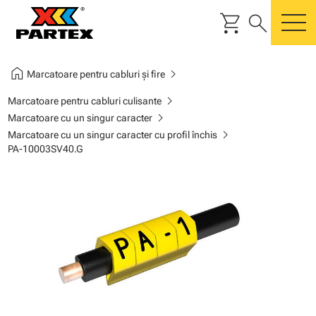
shopping_cart
search
m
home
chevron_right
Marcatoare pentru cabluri și fire
chevron_right
Marcatoare pentru cabluri culisante
chevron_right
Marcatoare cu un singur caracter
chevron_right
Marcatoare cu un singur caracter cu profil închis
PA-10003SV40.G