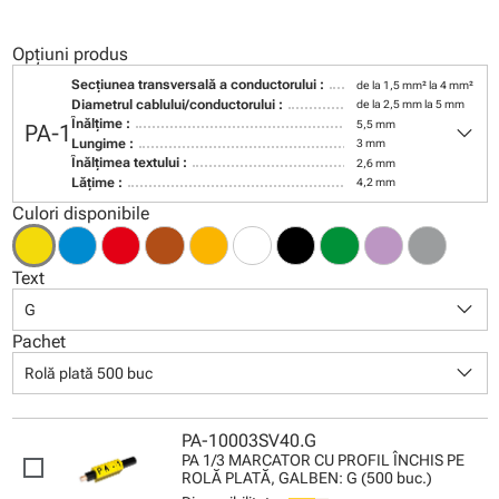
Opțiuni produs
Secţiunea transversală a conductorului :
de la 1,5 mm² la 4 mm²
Diametrul cablului/conductorului :
de la 2,5 mm la 5 mm
keyboard_arrow_down
Înălţime :
5,5 mm
PA-1
Lungime :
3 mm
Înălţimea textului :
2,6 mm
Lăţime :
4,2 mm
Culori disponibile
Text
keyboard_arrow_down
G
Pachet
keyboard_arrow_down
Rolă plată 500 buc
PA-10003SV40.G
PA 1/3 MARCATOR CU PROFIL ÎNCHIS PE
ROLĂ PLATĂ, GALBEN: G (500 buc.)