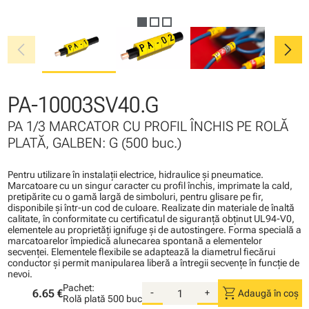
chevron_left
chevron_right
PA-10003SV40.G
PA 1/3 MARCATOR CU PROFIL ÎNCHIS PE ROLĂ
PLATĂ, GALBEN: G (500 buc.)
Pentru utilizare în instalaţii electrice, hidraulice şi pneumatice.
Marcatoare cu un singur caracter cu profil închis, imprimate la cald,
pretipărite cu o gamă largă de simboluri, pentru glisare pe fir,
disponibile şi într-un cod de culoare. Realizate din materiale de înaltă
calitate, în conformitate cu certificatul de siguranţă obţinut UL94-V0,
elementele au proprietăţi ignifuge şi de autostingere. Forma specială a
marcatoarelor împiedică alunecarea spontană a elementelor
secvenţei. Elementele flexibile se adaptează la diametrul fiecărui
conductor şi permit manipularea liberă a întregii secvenţe în funcţie de
nevoi.
Pachet:
shopping_cart
6.65 €
-
+
Adaugă în coș
Rolă plată
500 buc