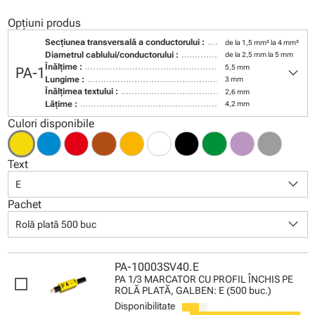
Opțiuni produs
Secţiunea transversală a conductorului :
de la 1,5 mm² la 4 mm²
Diametrul cablului/conductorului :
de la 2,5 mm la 5 mm
keyboard_arrow_down
Înălţime :
5,5 mm
PA-1
Lungime :
3 mm
Înălţimea textului :
2,6 mm
Lăţime :
4,2 mm
Culori disponibile
Text
keyboard_arrow_down
E
Pachet
keyboard_arrow_down
Rolă plată 500 buc
PA-10003SV40.E
PA 1/3 MARCATOR CU PROFIL ÎNCHIS PE
ROLĂ PLATĂ, GALBEN: E (500 buc.)
Disponibilitate