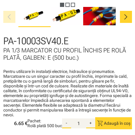
chevron_left
chevron_right
PA-10003SV40.E
PA 1/3 MARCATOR CU PROFIL ÎNCHIS PE ROLĂ
PLATĂ, GALBEN: E (500 buc.)
Pentru utilizare în instalaţii electrice, hidraulice şi pneumatice.
Marcatoare cu un singur caracter cu profil închis, imprimate la cald,
pretipărite cu o gamă largă de simboluri, pentru glisare pe fir,
disponibile şi într-un cod de culoare. Realizate din materiale de înaltă
calitate, în conformitate cu certificatul de siguranţă obţinut UL94-V0,
elementele au proprietăţi ignifuge şi de autostingere. Forma specială a
marcatoarelor împiedică alunecarea spontană a elementelor
secvenţei. Elementele flexibile se adaptează la diametrul fiecărui
conductor şi permit manipularea liberă a întregii secvenţe în funcţie de
nevoi.
Pachet:
shopping_cart
6.65 €
-
+
Adaugă în coș
Rolă plată
500 buc