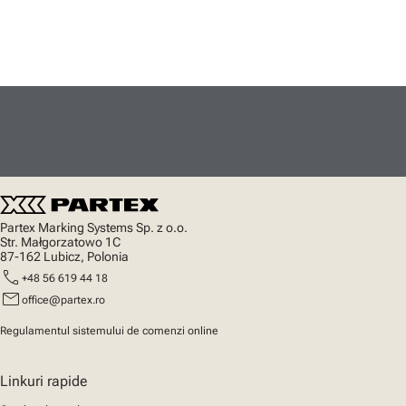
Partex Marking Systems Sp. z o.o.
Str. Małgorzatowo 1C
87-162 Lubicz, Polonia
call
+48 56 619 44 18
mail
office@partex.ro
Regulamentul sistemului de comenzi online
Linkuri rapide