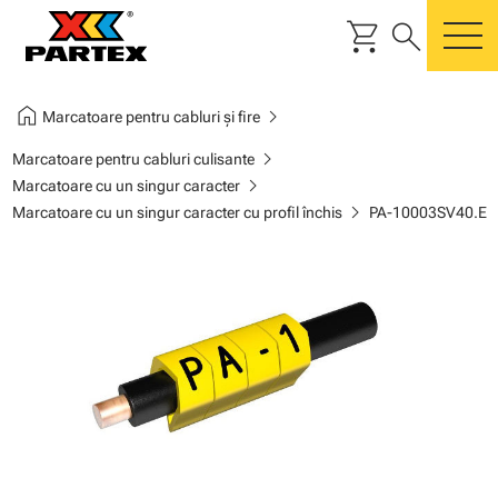
shopping_cart
search
m
home
chevron_right
Marcatoare pentru cabluri și fire
chevron_right
Marcatoare pentru cabluri culisante
chevron_right
Marcatoare cu un singur caracter
chevron_right
Marcatoare cu un singur caracter cu profil închis
PA-10003SV40.E