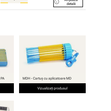
info
detalii
 PA
MDH - Cartuş cu aplicatoare MD
Vizualizați produsul