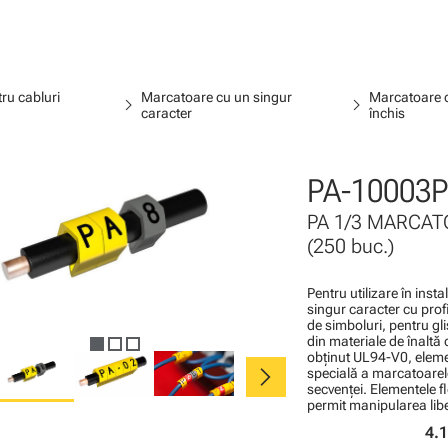
ru cabluri
Marcatoare cu un singur
Marcatoare c
chevron_right
chevron_right
caracter
închis
PA-10003P
PA 1/3 MARCATO
(250 buc.)
Pentru utilizare în inst
singur caracter cu profi
de simboluri, pentru gli
din materiale de înaltă 
obţinut UL94-V0, elemen
chevron_right
specială a marcatoarel
secvenţei. Elementele f
permit manipularea liber
4.1