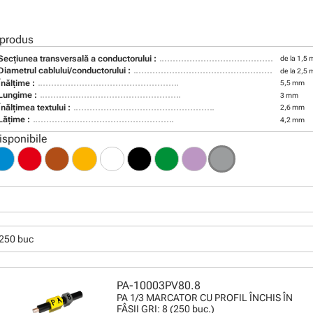
 produs
Secţiunea transversală a conductorului :
de la 1,5
Diametrul cablului/conductorului :
de la 2,5
Înălţime :
5,5 mm
Lungime :
3 mm
Înălţimea textului :
2,6 mm
Lăţime :
4,2 mm
isponibile
250 buc
PA-10003PV80.8
PA 1/3 MARCATOR CU PROFIL ÎNCHIS ÎN
FÂŞII GRI: 8 (250 buc.)