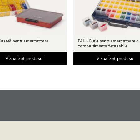
Casetă pentru marcatoare
PAL - Cutie pentru marcatoare c
compartimente detaşabile
Vizualizați produsul
Vizualizați produsul