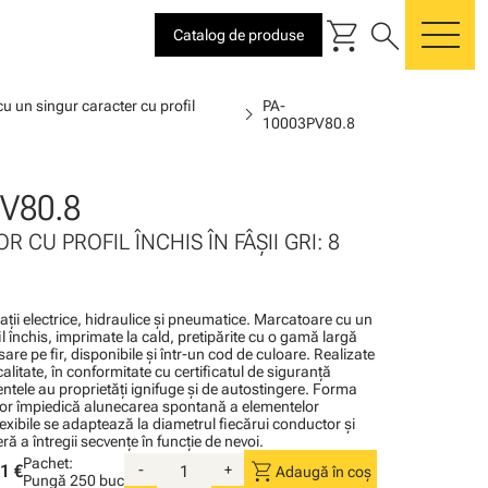
shopping_cart
search
Catalog de produse
me
u un singur caracter cu profil
PA-
chevron_right
10003PV80.8
V80.8
R CU PROFIL ÎNCHIS ÎN FÂŞII GRI: 8
alaţii electrice, hidraulice şi pneumatice. Marcatoare cu un
l închis, imprimate la cald, pretipărite cu o gamă largă
sare pe fir, disponibile şi într-un cod de culoare. Realizate
calitate, în conformitate cu certificatul de siguranţă
tele au proprietăţi ignifuge şi de autostingere. Forma
or împiedică alunecarea spontană a elementelor
lexibile se adaptează la diametrul fiecărui conductor şi
ă a întregii secvenţe în funcţie de nevoi.
Pachet:
shopping_cart
1 €
-
+
Adaugă în coș
Pungă
250 buc