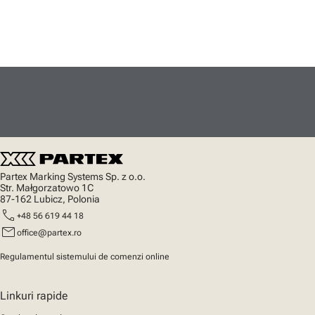
Partex Marking Systems Sp. z o.o.
Str. Małgorzatowo 1C
87-162 Lubicz, Polonia
call
+48 56 619 44 18
mail
office@partex.ro
Regulamentul sistemului de comenzi online
Linkuri rapide