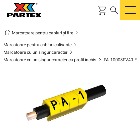
shopping_cart
search
m
home
chevron_right
Marcatoare pentru cabluri și fire
chevron_right
Marcatoare pentru cabluri culisante
chevron_right
Marcatoare cu un singur caracter
chevron_right
Marcatoare cu un singur caracter cu profil închis
PA-10003PV40.F