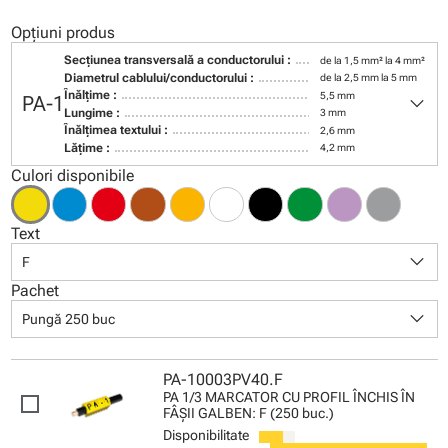
Opțiuni produs
Secţiunea transversală a conductorului :
de la 1,5 mm² la 4 mm²
Diametrul cablului/conductorului :
de la 2,5 mm la 5 mm
keyboard_arrow_down
Înălţime :
5,5 mm
PA-1
Lungime :
3 mm
Înălţimea textului :
2,6 mm
Lăţime :
4,2 mm
Culori disponibile
Text
keyboard_arrow_down
F
Pachet
keyboard_arrow_down
Pungă 250 buc
PA-10003PV40.F
PA 1/3 MARCATOR CU PROFIL ÎNCHIS ÎN
FÂŞII GALBEN: F (250 buc.)
Disponibilitate