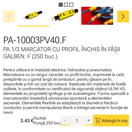
chevron_left
chevron_right
PA-10003PV40.F
PA 1/3 MARCATOR CU PROFIL ÎNCHIS ÎN FÂŞII
GALBEN: F (250 buc.)
Pentru utilizare în instalaţii electrice, hidraulice şi pneumatice.
Marcatoare cu un singur caracter cu profil închis, imprimate la cald,
pretipărite cu o gamă largă de simboluri, pentru glisare pe fir,
disponibile şi într-un cod de culoare. Realizate din materiale de înaltă
calitate, în conformitate cu certificatul de siguranţă obţinut UL94-V0,
elementele au proprietăţi ignifuge şi de autostingere. Forma specială a
marcatoarelor împiedică alunecarea spontană a elementelor
secvenţei. Elementele flexibile se adaptează la diametrul fiecărui
conductor şi permit manipularea liberă a întregii secvenţe în funcţie de
nevoi.
Pachet:
shopping_cart
3.43 €
-
+
Adaugă în coș
Pungă
250 buc