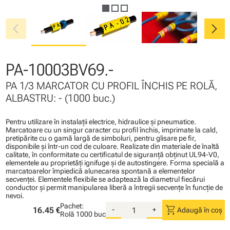
chevron_left
chevron_right
PA-10003BV69.-
PA 1/3 MARCATOR CU PROFIL ÎNCHIS PE ROLĂ,
ALBASTRU: - (1000 buc.)
Pentru utilizare în instalaţii electrice, hidraulice şi pneumatice.
Marcatoare cu un singur caracter cu profil închis, imprimate la cald,
pretipărite cu o gamă largă de simboluri, pentru glisare pe fir,
disponibile şi într-un cod de culoare. Realizate din materiale de înaltă
calitate, în conformitate cu certificatul de siguranţă obţinut UL94-V0,
elementele au proprietăţi ignifuge şi de autostingere. Forma specială a
marcatoarelor împiedică alunecarea spontană a elementelor
secvenţei. Elementele flexibile se adaptează la diametrul fiecărui
conductor şi permit manipularea liberă a întregii secvenţe în funcţie de
nevoi.
Pachet:
shopping_cart
16.45 €
-
+
Adaugă în coș
Rolă
1000 buc