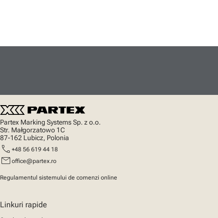
Partex Marking Systems Sp. z o.o.
Str. Małgorzatowo 1C
87-162 Lubicz, Polonia
call
+48 56 619 44 18
mail
office@partex.ro
Regulamentul sistemului de comenzi online
Linkuri rapide