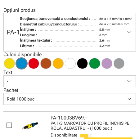
Opțiuni produs
Secţiunea transversală a conductorului :
de la 1,5 mm² la 4 mm²
Diametrul cablului/conductorului :
de la 2,5 mm la 5 mm
keyboard_arrow_down
Înălţime :
5,5 mm
PA-1
Lungime :
3 mm
Înălţimea textului :
2,6 mm
Lăţime :
4,2 mm
Culori disponibile
Text
keyboard_arrow_down
-
Pachet
keyboard_arrow_down
Rolă 1000 buc
PA-10003BV69.-
PA 1/3 MARCATOR CU PROFIL ÎNCHIS PE
ROLĂ, ALBASTRU: - (1000 buc.)
Disponibilitate