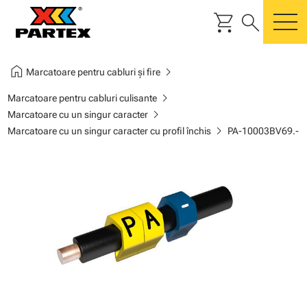
shopping_cart
search
m
home
chevron_right
Marcatoare pentru cabluri și fire
chevron_right
Marcatoare pentru cabluri culisante
chevron_right
Marcatoare cu un singur caracter
chevron_right
Marcatoare cu un singur caracter cu profil închis
PA-10003BV69.-