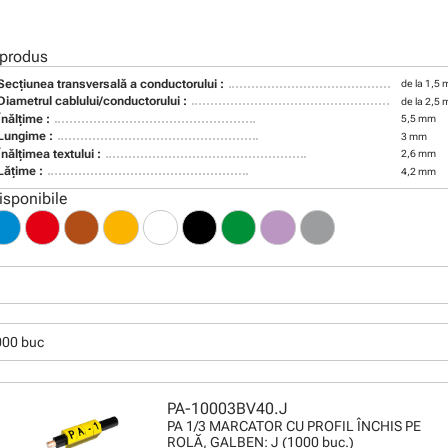
 produs
Secţiunea transversală a conductorului :
de la 1,5
Diametrul cablului/conductorului :
de la 2,5
Înălţime :
5,5 mm
Lungime :
3 mm
Înălţimea textului :
2,6 mm
Lăţime :
4,2 mm
isponibile
000 buc
PA-10003BV40.J
PA 1/3 MARCATOR CU PROFIL ÎNCHIS PE
ROLĂ, GALBEN: J (1000 buc.)