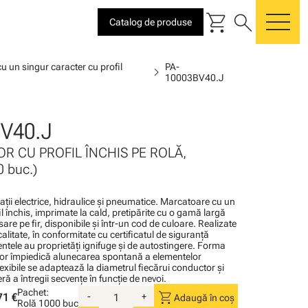
shopping_cart
search
Catalog de produse
me
u un singur caracter cu profil
PA-
chevron_right
10003BV40.J
V40.J
R CU PROFIL ÎNCHIS PE ROLĂ,
 buc.)
alaţii electrice, hidraulice şi pneumatice. Marcatoare cu un
l închis, imprimate la cald, pretipărite cu o gamă largă
sare pe fir, disponibile şi într-un cod de culoare. Realizate
calitate, în conformitate cu certificatul de siguranţă
tele au proprietăţi ignifuge şi de autostingere. Forma
or împiedică alunecarea spontană a elementelor
lexibile se adaptează la diametrul fiecărui conductor şi
ă a întregii secvenţe în funcţie de nevoi.
Pachet:
shopping_cart
71 €
-
+
Adaugă în coș
Rolă
1000 buc