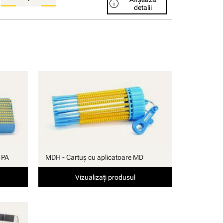
info
detalii
 PA
MDH - Cartuş cu aplicatoare MD
Vizualizați produsul