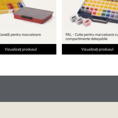
Casetă pentru marcatoare
PAL - Cutie pentru marcatoare c
compartimente detaşabile
Vizualizați produsul
Vizualizați produsul