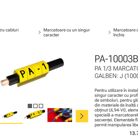
ru cabluri
Marcatoare cu un singur
Marcatoare c
chevron_right
chevron_right
caracter
închis
PA-10003B
PA 1/3 MARCATO
GALBEN: J (1000
Pentru utilizare în inst
singur caracter cu profi
de simboluri, pentru gli
din materiale de înaltă 
obţinut UL94-V0, elemen
chevron_right
specială a marcatoarel
secvenţei. Elementele f
permit manipularea liber
13.