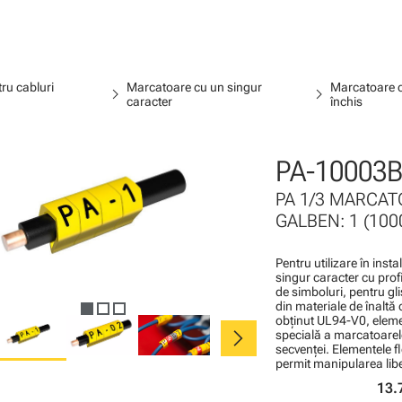
ru cabluri
Marcatoare cu un singur
Marcatoare c
chevron_right
chevron_right
caracter
închis
PA-10003B
PA 1/3 MARCATO
GALBEN: 1 (1000
Pentru utilizare în inst
singur caracter cu profi
de simboluri, pentru gli
din materiale de înaltă 
obţinut UL94-V0, elemen
chevron_right
specială a marcatoarel
secvenţei. Elementele f
permit manipularea liber
13.