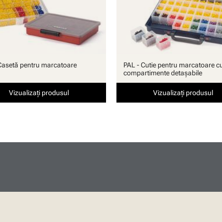
Casetă pentru marcatoare
PAL - Cutie pentru marcatoare c
compartimente detaşabile
Vizualizați produsul
Vizualizați produsul