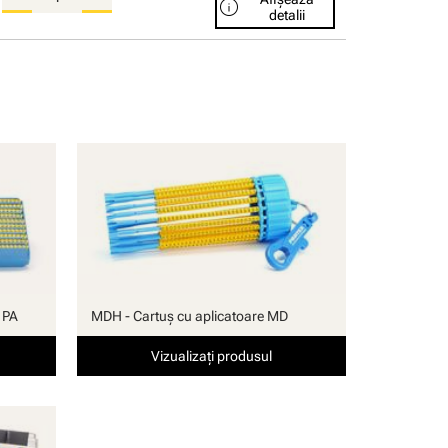
info
detalii
 PA
MDH - Cartuş cu aplicatoare MD
Vizualizați produsul