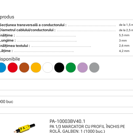
 produs
Secţiunea transversală a conductorului :
de la 1,5
Diametrul cablului/conductorului :
de la 2,5
Înălţime :
5,5 mm
Lungime :
3 mm
Înălţimea textului :
2,6 mm
Lăţime :
4,2 mm
isponibile
000 buc
PA-10003BV40.1
PA 1/3 MARCATOR CU PROFIL ÎNCHIS PE
ROLĂ, GALBEN: 1 (1000 buc.)