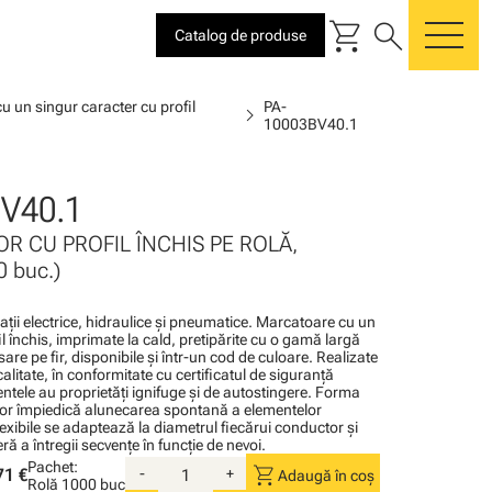
shopping_cart
search
Catalog de produse
me
u un singur caracter cu profil
PA-
chevron_right
10003BV40.1
V40.1
R CU PROFIL ÎNCHIS PE ROLĂ,
 buc.)
alaţii electrice, hidraulice şi pneumatice. Marcatoare cu un
l închis, imprimate la cald, pretipărite cu o gamă largă
sare pe fir, disponibile şi într-un cod de culoare. Realizate
calitate, în conformitate cu certificatul de siguranţă
tele au proprietăţi ignifuge şi de autostingere. Forma
or împiedică alunecarea spontană a elementelor
lexibile se adaptează la diametrul fiecărui conductor şi
ă a întregii secvenţe în funcţie de nevoi.
Pachet:
shopping_cart
71 €
-
+
Adaugă în coș
Rolă
1000 buc