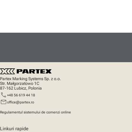
Partex Marking Systems Sp. z o.o.
Str. Małgorzatowo 1C
87-162 Lubicz, Polonia
call
+48 56 619 44 18
mail
office@partex.ro
Regulamentul sistemului de comenzi online
Linkuri rapide