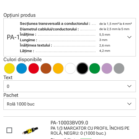
Opțiuni produs
Secţiunea transversală a conductorului :
de la 1,5 mm² la 4 mm²
Diametrul cablului/conductorului :
de la 2,5 mm la 5 mm
keyboard_arrow_down
Înălţime :
5,5 mm
PA-1
Lungime :
3 mm
Înălţimea textului :
2,6 mm
Lăţime :
4,2 mm
Culori disponibile
Text
keyboard_arrow_down
0
Pachet
keyboard_arrow_down
Rolă 1000 buc
PA-10003BV09.0
PA 1/3 MARCATOR CU PROFIL ÎNCHIS PE
ROLĂ, NEGRU: 0 (1000 buc.)