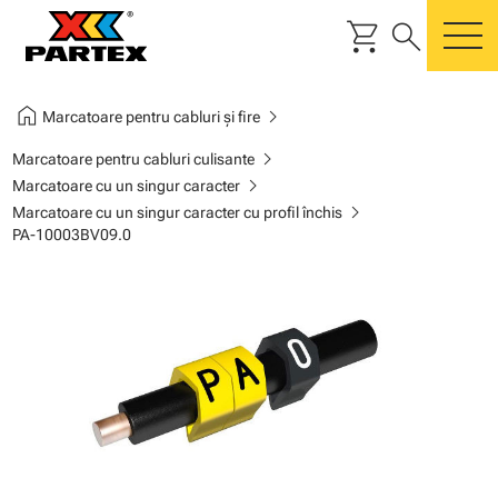
shopping_cart
search
m
home
chevron_right
Marcatoare pentru cabluri și fire
chevron_right
Marcatoare pentru cabluri culisante
chevron_right
Marcatoare cu un singur caracter
chevron_right
Marcatoare cu un singur caracter cu profil închis
PA-10003BV09.0