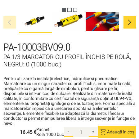
chevron_left
chevron_right
PA-10003BV09.0
PA 1/3 MARCATOR CU PROFIL ÎNCHIS PE ROLĂ,
NEGRU: 0 (1000 buc.)
Pentru utilizare în instalaţii electrice, hidraulice şi pneumatice.
Marcatoare cu un singur caracter cu profil închis, imprimate la cald,
pretipărite cu o gamă largă de simboluri, pentru glisare pe fir,
disponibile şi într-un cod de culoare. Realizate din materiale de înaltă
calitate, în conformitate cu certificatul de siguranţă obţinut UL94-V0,
elementele au proprietăţi ignifuge şi de autostingere. Forma specială a
marcatoarelor împiedică alunecarea spontană a elementelor
secvenţei. Elementele flexibile se adaptează la diametrul fiecărui
conductor şi permit manipularea liberă a întregii secvenţe în funcţie de
nevoi.
Pachet:
shopping_cart
16.45 €
-
+
Adaugă în coș
Rolă
1000 buc