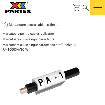
shopping_cart
search
m
home
chevron_right
Marcatoare pentru cabluri și fire
chevron_right
Marcatoare pentru cabluri culisante
chevron_right
Marcatoare cu un singur caracter
chevron_right
Marcatoare cu un singur caracter cu profil închis
PA-10003AV90.W