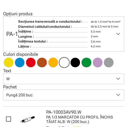
Opțiuni produs
Secţiunea transversală a conductorului :
de la 1,5 mm² la 4 mm²
Diametrul cablului/conductorului :
de la 2,5 mm la 5 mm
keyboard_arrow_down
Înălţime :
5,5 mm
PA-1
Lungime :
3 mm
Înălţimea textului :
2,6 mm
Lăţime :
4,2 mm
Culori disponibile
Text
keyboard_arrow_down
W
Pachet
keyboard_arrow_down
Pungă 200 buc
PA-10003AV90.W
PA 1/3 MARCATOR CU PROFIL ÎNCHIS
TĂIAT ALB: W (200 buc.)