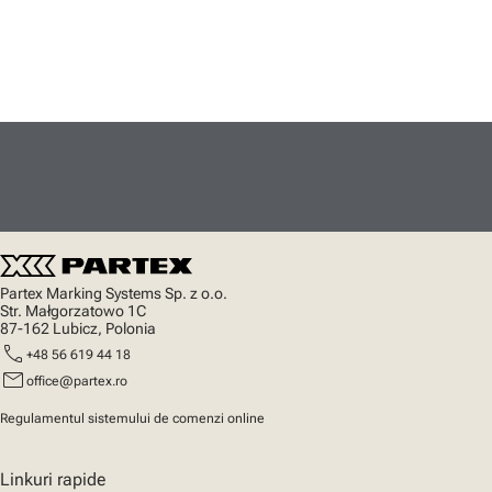
Partex Marking Systems Sp. z o.o.
Str. Małgorzatowo 1C
87-162 Lubicz, Polonia
call
+48 56 619 44 18
mail
office@partex.ro
Regulamentul sistemului de comenzi online
Linkuri rapide