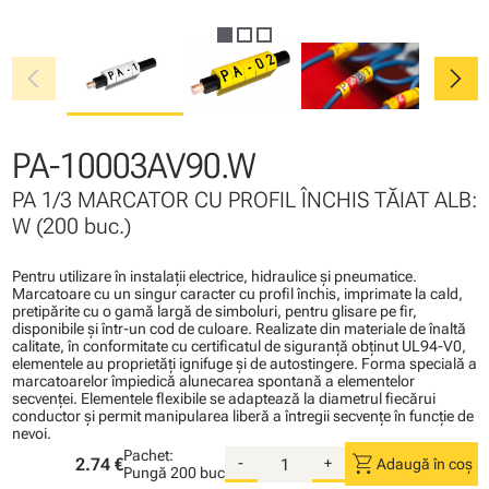
chevron_left
chevron_right
PA-10003AV90.W
PA 1/3 MARCATOR CU PROFIL ÎNCHIS TĂIAT ALB:
W (200 buc.)
Pentru utilizare în instalaţii electrice, hidraulice şi pneumatice.
Marcatoare cu un singur caracter cu profil închis, imprimate la cald,
pretipărite cu o gamă largă de simboluri, pentru glisare pe fir,
disponibile şi într-un cod de culoare. Realizate din materiale de înaltă
calitate, în conformitate cu certificatul de siguranţă obţinut UL94-V0,
elementele au proprietăţi ignifuge şi de autostingere. Forma specială a
marcatoarelor împiedică alunecarea spontană a elementelor
secvenţei. Elementele flexibile se adaptează la diametrul fiecărui
conductor şi permit manipularea liberă a întregii secvenţe în funcţie de
nevoi.
Pachet:
shopping_cart
2.74 €
-
+
Adaugă în coș
Pungă
200 buc