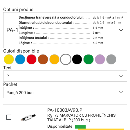
Opțiuni produs
Secţiunea transversală a conductorului :
de la 1,5 mm² la 4 mm²
Diametrul cablului/conductorului :
de la 2,5 mm la 5 mm
keyboard_arrow_down
Înălţime :
5,5 mm
PA-1
Lungime :
3 mm
Înălţimea textului :
2,6 mm
Lăţime :
4,2 mm
Culori disponibile
Text
keyboard_arrow_down
P
Pachet
keyboard_arrow_down
Pungă 200 buc
PA-10003AV90.P
PA 1/3 MARCATOR CU PROFIL ÎNCHIS
TĂIAT ALB: P (200 buc.)
Disponibilitate