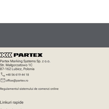
Partex Marking Systems Sp. z o.o.
Str. Małgorzatowo 1C
87-162 Lubicz, Polonia
call
+48 56 619 44 18
mail
office@partex.ro
Regulamentul sistemului de comenzi online
Linkuri rapide