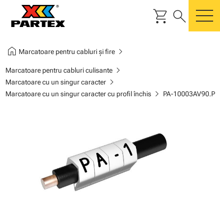
shopping_cart
search
m
home
chevron_right
Marcatoare pentru cabluri și fire
chevron_right
Marcatoare pentru cabluri culisante
chevron_right
Marcatoare cu un singur caracter
chevron_right
Marcatoare cu un singur caracter cu profil închis
PA-10003AV90.P