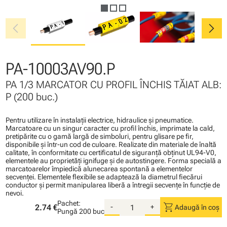
chevron_left
chevron_right
PA-10003AV90.P
PA 1/3 MARCATOR CU PROFIL ÎNCHIS TĂIAT ALB:
P (200 buc.)
Pentru utilizare în instalaţii electrice, hidraulice şi pneumatice.
Marcatoare cu un singur caracter cu profil închis, imprimate la cald,
pretipărite cu o gamă largă de simboluri, pentru glisare pe fir,
disponibile şi într-un cod de culoare. Realizate din materiale de înaltă
calitate, în conformitate cu certificatul de siguranţă obţinut UL94-V0,
elementele au proprietăţi ignifuge şi de autostingere. Forma specială a
marcatoarelor împiedică alunecarea spontană a elementelor
secvenţei. Elementele flexibile se adaptează la diametrul fiecărui
conductor şi permit manipularea liberă a întregii secvenţe în funcţie de
nevoi.
Pachet:
shopping_cart
2.74 €
-
+
Adaugă în coș
Pungă
200 buc