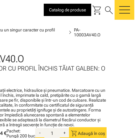
shopping_cart
search
Catalog de produse
me
u un singur caracter cu profil
PA-
chevron_right
10003AV40.O
V40.O
R CU PROFIL ÎNCHIS TĂIAT GALBEN: O
alaţii electrice, hidraulice şi pneumatice. Marcatoare cu un
l închis, imprimate la cald, pretipărite cu o gamă largă
sare pe fir, disponibile şi într-un cod de culoare. Realizate
calitate, în conformitate cu certificatul de siguranţă
tele au proprietăţi ignifuge şi de autostingere. Forma
or împiedică alunecarea spontană a elementelor
lexibile se adaptează la diametrul fiecărui conductor şi
ă a întregii secvenţe în funcţie de nevoi.
Pachet:
shopping_cart
4 €
-
+
Adaugă în coș
Pungă
200 buc