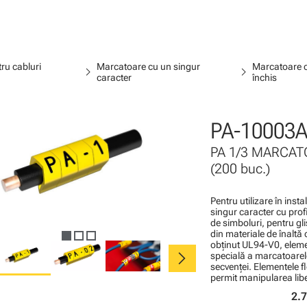
ru cabluri
Marcatoare cu un singur
Marcatoare c
chevron_right
chevron_right
caracter
închis
PA-10003A
PA 1/3 MARCATO
(200 buc.)
Pentru utilizare în inst
singur caracter cu profi
de simboluri, pentru gli
din materiale de înaltă 
obţinut UL94-V0, elemen
chevron_right
specială a marcatoarel
secvenţei. Elementele f
permit manipularea liber
2.7