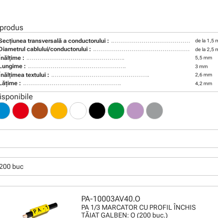
 produs
Secţiunea transversală a conductorului :
de la 1,5
Diametrul cablului/conductorului :
de la 2,5
Înălţime :
5,5 mm
Lungime :
3 mm
Înălţimea textului :
2,6 mm
Lăţime :
4,2 mm
isponibile
200 buc
PA-10003AV40.O
PA 1/3 MARCATOR CU PROFIL ÎNCHIS
TĂIAT GALBEN: O (200 buc.)