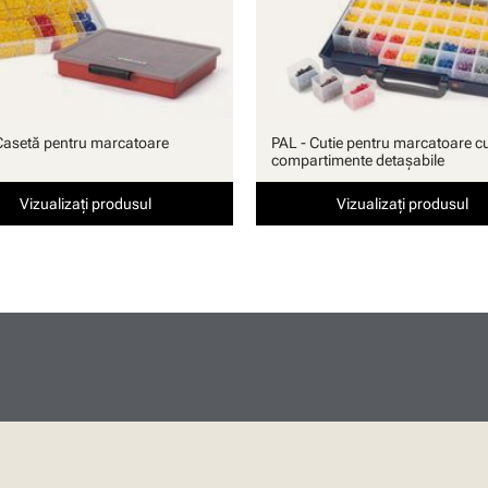
Casetă pentru marcatoare
PAL - Cutie pentru marcatoare c
compartimente detaşabile
Vizualizați produsul
Vizualizați produsul