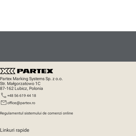
Partex Marking Systems Sp. z o.o.
Str. Małgorzatowo 1C
87-162 Lubicz, Polonia
call
+48 56 619 44 18
mail
office@partex.ro
Regulamentul sistemului de comenzi online
Linkuri rapide