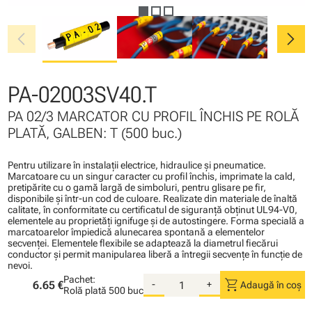
chevron_left
chevron_right
PA-02003SV40.T
PA 02/3 MARCATOR CU PROFIL ÎNCHIS PE ROLĂ
PLATĂ, GALBEN: T (500 buc.)
Pentru utilizare în instalaţii electrice, hidraulice şi pneumatice.
Marcatoare cu un singur caracter cu profil închis, imprimate la cald,
pretipărite cu o gamă largă de simboluri, pentru glisare pe fir,
disponibile şi într-un cod de culoare. Realizate din materiale de înaltă
calitate, în conformitate cu certificatul de siguranţă obţinut UL94-V0,
elementele au proprietăţi ignifuge şi de autostingere. Forma specială a
marcatoarelor împiedică alunecarea spontană a elementelor
secvenţei. Elementele flexibile se adaptează la diametrul fiecărui
conductor şi permit manipularea liberă a întregii secvenţe în funcţie de
nevoi.
Pachet:
shopping_cart
6.65 €
-
+
Adaugă în coș
Rolă plată
500 buc