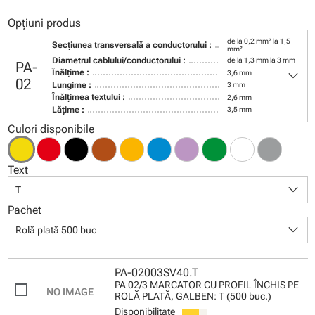
Opțiuni produs
de la 0,2 mm² la 1,5
Secţiunea transversală a conductorului :
mm²
Diametrul cablului/conductorului :
de la 1,3 mm la 3 mm
PA-
keyboard_arrow_down
Înălţime :
3,6 mm
02
Lungime :
3 mm
Înălţimea textului :
2,6 mm
Lăţime :
3,5 mm
Culori disponibile
Text
keyboard_arrow_down
T
Pachet
keyboard_arrow_down
Rolă plată 500 buc
PA-02003SV40.T
PA 02/3 MARCATOR CU PROFIL ÎNCHIS PE
ROLĂ PLATĂ, GALBEN: T (500 buc.)
Disponibilitate