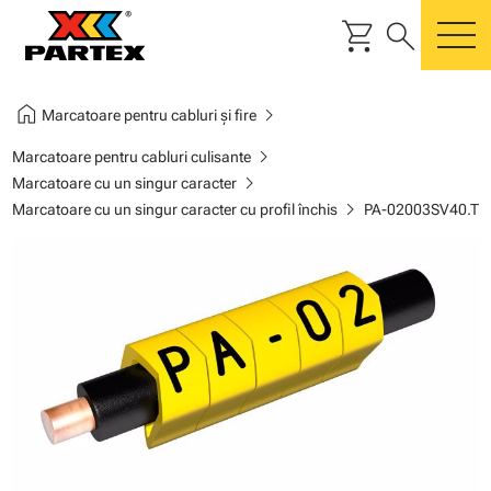
shopping_cart
search
m
home
chevron_right
Marcatoare pentru cabluri și fire
chevron_right
Marcatoare pentru cabluri culisante
chevron_right
Marcatoare cu un singur caracter
chevron_right
Marcatoare cu un singur caracter cu profil închis
PA-02003SV40.T