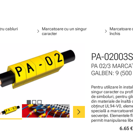
ru cabluri
Marcatoare cu un singur
Marcatoare c
chevron_right
chevron_right
caracter
închis
PA-02003S
PA 02/3 MARCAT
GALBEN: 9 (500 
Pentru utilizare în inst
singur caracter cu profi
de simboluri, pentru gli
din materiale de înaltă 
obţinut UL94-V0, elemen
chevron_right
specială a marcatoarel
secvenţei. Elementele f
permit manipularea liber
6.65 €