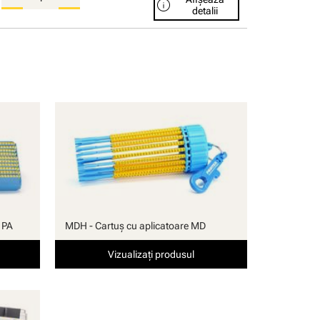
info
detalii
 PA
MDH - Cartuş cu aplicatoare MD
Vizualizați produsul