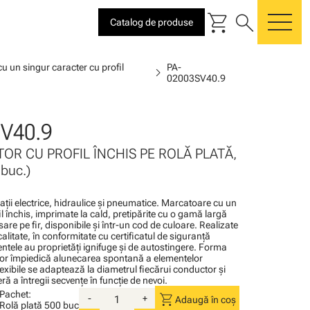
shopping_cart
search
Catalog de produse
me
u un singur caracter cu profil
PA-
chevron_right
02003SV40.9
V40.9
OR CU PROFIL ÎNCHIS PE ROLĂ PLATĂ,
buc.)
alaţii electrice, hidraulice şi pneumatice. Marcatoare cu un
l închis, imprimate la cald, pretipărite cu o gamă largă
sare pe fir, disponibile şi într-un cod de culoare. Realizate
calitate, în conformitate cu certificatul de siguranţă
tele au proprietăţi ignifuge şi de autostingere. Forma
or împiedică alunecarea spontană a elementelor
lexibile se adaptează la diametrul fiecărui conductor şi
ă a întregii secvenţe în funcţie de nevoi.
Pachet:
shopping_cart
-
+
Adaugă în coș
Rolă plată
500 buc