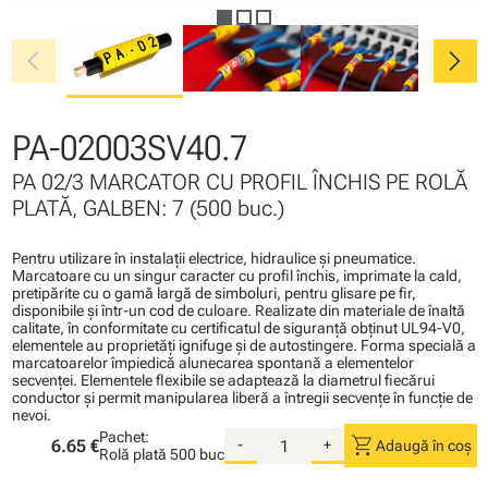
chevron_left
chevron_right
PA-02003SV40.7
PA 02/3 MARCATOR CU PROFIL ÎNCHIS PE ROLĂ
PLATĂ, GALBEN: 7 (500 buc.)
Pentru utilizare în instalaţii electrice, hidraulice şi pneumatice.
Marcatoare cu un singur caracter cu profil închis, imprimate la cald,
pretipărite cu o gamă largă de simboluri, pentru glisare pe fir,
disponibile şi într-un cod de culoare. Realizate din materiale de înaltă
calitate, în conformitate cu certificatul de siguranţă obţinut UL94-V0,
elementele au proprietăţi ignifuge şi de autostingere. Forma specială a
marcatoarelor împiedică alunecarea spontană a elementelor
secvenţei. Elementele flexibile se adaptează la diametrul fiecărui
conductor şi permit manipularea liberă a întregii secvenţe în funcţie de
nevoi.
Pachet:
shopping_cart
6.65 €
-
+
Adaugă în coș
Rolă plată
500 buc