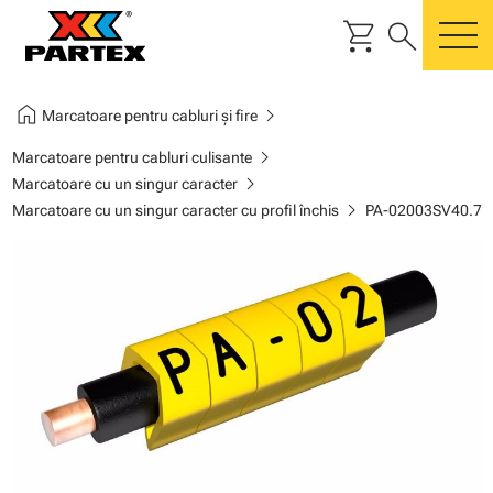
shopping_cart
search
m
home
chevron_right
Marcatoare pentru cabluri și fire
chevron_right
Marcatoare pentru cabluri culisante
chevron_right
Marcatoare cu un singur caracter
chevron_right
Marcatoare cu un singur caracter cu profil închis
PA-02003SV40.7