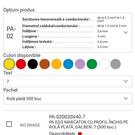
Opțiuni produs
de la 0,2 mm² la 1,5
Secţiunea transversală a conductorului :
mm²
Diametrul cablului/conductorului :
de la 1,3 mm la 3 mm
PA-
keyboard_arrow_down
Înălţime :
3,6 mm
02
Lungime :
3 mm
Înălţimea textului :
2,6 mm
Lăţime :
3,5 mm
Culori disponibile
Text
keyboard_arrow_down
7
Pachet
keyboard_arrow_down
Rolă plată 500 buc
PA-02003SV40.7
PA 02/3 MARCATOR CU PROFIL ÎNCHIS PE
ROLĂ PLATĂ, GALBEN: 7 (500 buc.)
Disponibilitate