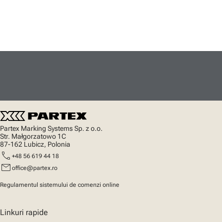
Partex Marking Systems Sp. z o.o.
Str. Małgorzatowo 1C
87-162 Lubicz, Polonia
call
+48 56 619 44 18
mail
office@partex.ro
Regulamentul sistemului de comenzi online
Linkuri rapide