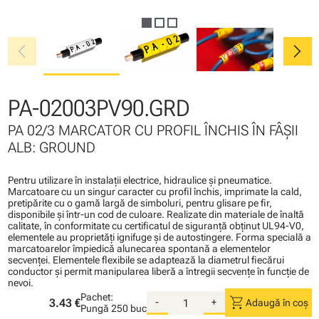
chevron_left
chevron_right
PA-02003PV90.GRD
PA 02/3 MARCATOR CU PROFIL ÎNCHIS ÎN FÂŞII
ALB: GROUND
Pentru utilizare în instalaţii electrice, hidraulice şi pneumatice.
Marcatoare cu un singur caracter cu profil închis, imprimate la cald,
pretipărite cu o gamă largă de simboluri, pentru glisare pe fir,
disponibile şi într-un cod de culoare. Realizate din materiale de înaltă
calitate, în conformitate cu certificatul de siguranţă obţinut UL94-V0,
elementele au proprietăţi ignifuge şi de autostingere. Forma specială a
marcatoarelor împiedică alunecarea spontană a elementelor
secvenţei. Elementele flexibile se adaptează la diametrul fiecărui
conductor şi permit manipularea liberă a întregii secvenţe în funcţie de
nevoi.
Pachet:
shopping_cart
3.43 €
-
+
Adaugă în coș
Pungă
250 buc