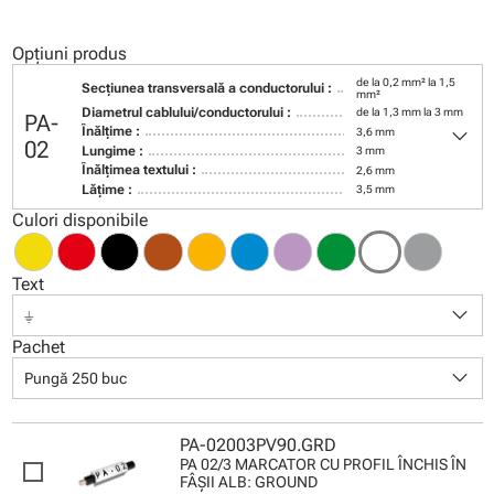
Opțiuni produs
de la 0,2 mm² la 1,5
Secţiunea transversală a conductorului :
mm²
Diametrul cablului/conductorului :
de la 1,3 mm la 3 mm
PA-
keyboard_arrow_down
Înălţime :
3,6 mm
02
Lungime :
3 mm
Înălţimea textului :
2,6 mm
Lăţime :
3,5 mm
Culori disponibile
Text
keyboard_arrow_down
⏚
Pachet
keyboard_arrow_down
Pungă 250 buc
PA-02003PV90.GRD
PA 02/3 MARCATOR CU PROFIL ÎNCHIS ÎN
FÂŞII ALB: GROUND