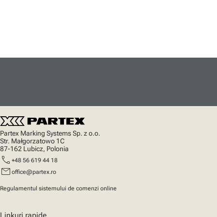
Partex Marking Systems Sp. z o.o.
Str. Małgorzatowo 1C
87-162 Lubicz, Polonia
call
+48 56 619 44 18
mail
office@partex.ro
Regulamentul sistemului de comenzi online
Linkuri rapide