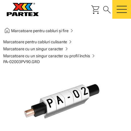
shopping_cart
search
m
home
chevron_right
Marcatoare pentru cabluri și fire
chevron_right
Marcatoare pentru cabluri culisante
chevron_right
Marcatoare cu un singur caracter
chevron_right
Marcatoare cu un singur caracter cu profil închis
PA-02003PV90.GRD