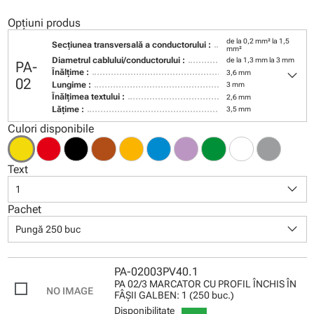
Opțiuni produs
de la 0,2 mm² la 1,5
Secţiunea transversală a conductorului :
mm²
Diametrul cablului/conductorului :
de la 1,3 mm la 3 mm
PA-
keyboard_arrow_down
Înălţime :
3,6 mm
02
Lungime :
3 mm
Înălţimea textului :
2,6 mm
Lăţime :
3,5 mm
Culori disponibile
Text
keyboard_arrow_down
1
Pachet
keyboard_arrow_down
Pungă 250 buc
PA-02003PV40.1
PA 02/3 MARCATOR CU PROFIL ÎNCHIS ÎN
FÂŞII GALBEN: 1 (250 buc.)
Disponibilitate