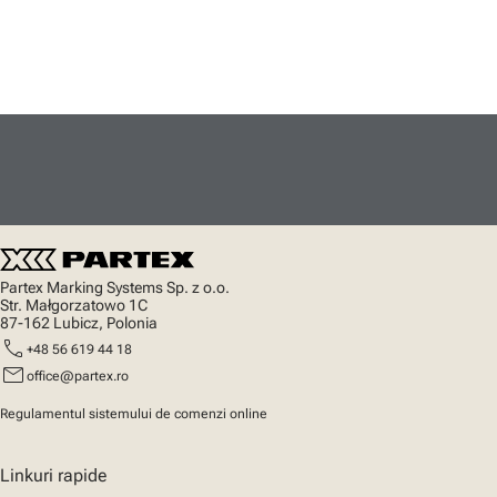
Partex Marking Systems Sp. z o.o.
Str. Małgorzatowo 1C
87-162 Lubicz, Polonia
call
+48 56 619 44 18
mail
office@partex.ro
Regulamentul sistemului de comenzi online
Linkuri rapide