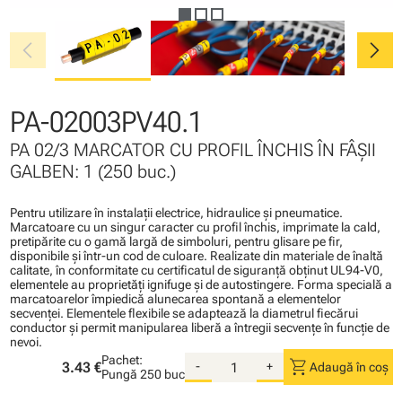
chevron_left
chevron_right
PA-02003PV40.1
PA 02/3 MARCATOR CU PROFIL ÎNCHIS ÎN FÂŞII
GALBEN: 1 (250 buc.)
Pentru utilizare în instalaţii electrice, hidraulice şi pneumatice.
Marcatoare cu un singur caracter cu profil închis, imprimate la cald,
pretipărite cu o gamă largă de simboluri, pentru glisare pe fir,
disponibile şi într-un cod de culoare. Realizate din materiale de înaltă
calitate, în conformitate cu certificatul de siguranţă obţinut UL94-V0,
elementele au proprietăţi ignifuge şi de autostingere. Forma specială a
marcatoarelor împiedică alunecarea spontană a elementelor
secvenţei. Elementele flexibile se adaptează la diametrul fiecărui
conductor şi permit manipularea liberă a întregii secvenţe în funcţie de
nevoi.
Pachet:
shopping_cart
3.43 €
-
+
Adaugă în coș
Pungă
250 buc