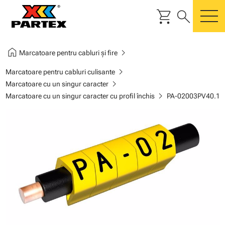
shopping_cart
search
m
home
chevron_right
Marcatoare pentru cabluri și fire
chevron_right
Marcatoare pentru cabluri culisante
chevron_right
Marcatoare cu un singur caracter
chevron_right
Marcatoare cu un singur caracter cu profil închis
PA-02003PV40.1