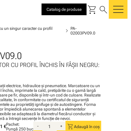
shopping_cart
search
Catalog de produse
me
u un singur caracter cu profil
PA-
chevron_right
02003PV09.0
V09.0
OR CU PROFIL ÎNCHIS ÎN FÂŞII NEGRU:
alaţii electrice, hidraulice şi pneumatice. Marcatoare cu un
l închis, imprimate la cald, pretipărite cu o gamă largă
sare pe fir, disponibile şi într-un cod de culoare. Realizate
calitate, în conformitate cu certificatul de siguranţă
tele au proprietăţi ignifuge şi de autostingere. Forma
or împiedică alunecarea spontană a elementelor
lexibile se adaptează la diametrul fiecărui conductor şi
ă a întregii secvenţe în funcţie de nevoi.
Pachet:
shopping_cart
1 €
-
+
Adaugă în coș
Pungă
250 buc