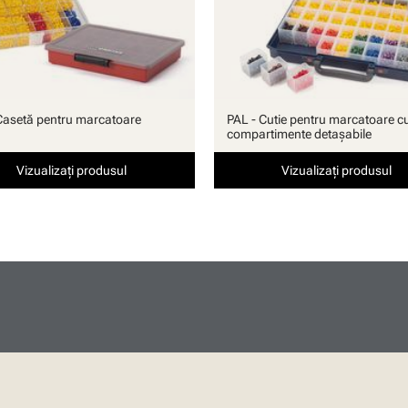
Casetă pentru marcatoare
PAL - Cutie pentru marcatoare c
compartimente detaşabile
Vizualizați produsul
Vizualizați produsul