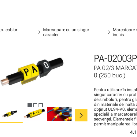
ru cabluri
Marcatoare cu un singur
Marcatoare c
chevron_right
chevron_right
caracter
închis
PA-02003P
PA 02/3 MARCAT
0 (250 buc.)
Pentru utilizare în inst
singur caracter cu profi
de simboluri, pentru gli
din materiale de înaltă 
obţinut UL94-V0, elemen
chevron_right
specială a marcatoarel
secvenţei. Elementele f
permit manipularea liber
4.1