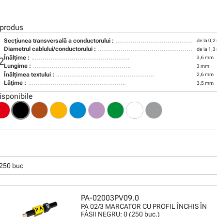
 produs
Secţiunea transversală a conductorului :
de la 0,
Diametrul cablului/conductorului :
de la 1,
Înălţime :
3,6 mm
2
Lungime :
3 mm
Înălţimea textului :
2,6 mm
Lăţime :
3,5 mm
isponibile
250 buc
PA-02003PV09.0
PA 02/3 MARCATOR CU PROFIL ÎNCHIS ÎN
FÂŞII NEGRU: 0 (250 buc.)