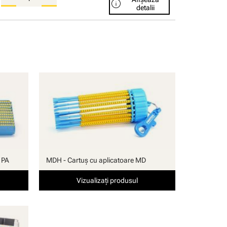
info
detalii
 PA
MDH - Cartuş cu aplicatoare MD
Vizualizați produsul