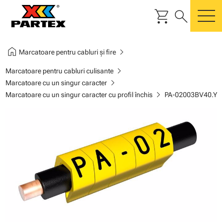
shopping_cart
search
m
home
chevron_right
Marcatoare pentru cabluri și fire
chevron_right
Marcatoare pentru cabluri culisante
chevron_right
Marcatoare cu un singur caracter
chevron_right
Marcatoare cu un singur caracter cu profil închis
PA-02003BV40.Y