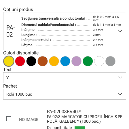
Opțiuni produs
de la 0,2 mm² la 1,5
Secţiunea transversală a conductorului :
mm²
Diametrul cablului/conductorului :
de la 1,3 mm la 3 mm
PA-
keyboard_arrow_down
Înălţime :
3,6 mm
02
Lungime :
3 mm
Înălţimea textului :
2,6 mm
Lăţime :
3,5 mm
Culori disponibile
Text
keyboard_arrow_down
Y
Pachet
keyboard_arrow_down
Rolă 1000 buc
PA-02003BV40.Y
PA 02/3 MARCATOR CU PROFIL ÎNCHIS PE
ROLĂ, GALBEN: Y (1000 buc.)
Disponibilitate