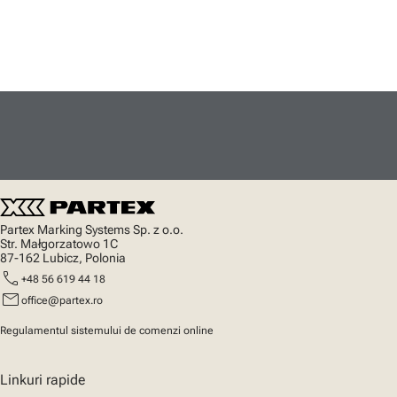
Partex Marking Systems Sp. z o.o.
Str. Małgorzatowo 1C
87-162 Lubicz, Polonia
call
+48 56 619 44 18
mail
office@partex.ro
Regulamentul sistemului de comenzi online
Linkuri rapide