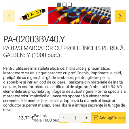
chevron_left
chevron_right
PA-02003BV40.Y
PA 02/3 MARCATOR CU PROFIL ÎNCHIS PE ROLĂ,
GALBEN: Y (1000 buc.)
Pentru utilizare în instalaţii electrice, hidraulice şi pneumatice.
Marcatoare cu un singur caracter cu profil închis, imprimate la cald,
pretipărite cu o gamă largă de simboluri, pentru glisare pe fir,
disponibile şi într-un cod de culoare. Realizate din materiale de înaltă
calitate, în conformitate cu certificatul de siguranţă obţinut UL94-V0,
elementele au proprietăţi ignifuge şi de autostingere. Forma specială a
marcatoarelor împiedică alunecarea spontană a elementelor
secvenţei. Elementele flexibile se adaptează la diametrul fiecărui
conductor şi permit manipularea liberă a întregii secvenţe în funcţie de
nevoi.
Pachet:
shopping_cart
13.71 €
-
+
Adaugă în coș
Rolă
1000 buc