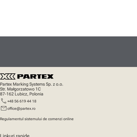
Partex Marking Systems Sp. z o.o.
Str. Małgorzatowo 1C
87-162 Lubicz, Polonia
call
+48 56 619 44 18
mail
office@partex.ro
Regulamentul sistemului de comenzi online
Linkuri rapide