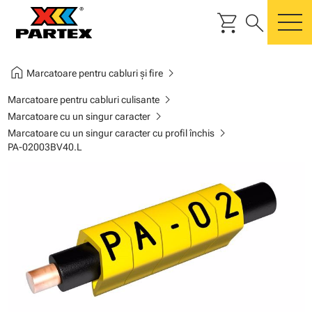
shopping_cart
search
m
home
chevron_right
Marcatoare pentru cabluri și fire
chevron_right
Marcatoare pentru cabluri culisante
chevron_right
Marcatoare cu un singur caracter
chevron_right
Marcatoare cu un singur caracter cu profil închis
PA-02003BV40.L