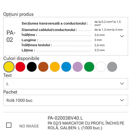
Opțiuni produs
de la 0,2 mm² la 1,5
Secţiunea transversală a conductorului :
mm²
Diametrul cablului/conductorului :
de la 1,3 mm la 3 mm
PA-
keyboard_arrow_down
Înălţime :
3,6 mm
02
Lungime :
3 mm
Înălţimea textului :
2,6 mm
Lăţime :
3,5 mm
Culori disponibile
Text
keyboard_arrow_down
L
Pachet
keyboard_arrow_down
Rolă 1000 buc
PA-02003BV40.L
PA 02/3 MARCATOR CU PROFIL ÎNCHIS PE
ROLĂ, GALBEN: L (1000 buc.)