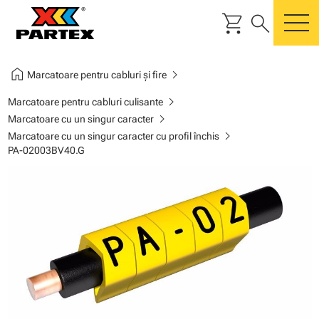
shopping_cart
search
m
home
chevron_right
Marcatoare pentru cabluri și fire
chevron_right
Marcatoare pentru cabluri culisante
chevron_right
Marcatoare cu un singur caracter
chevron_right
Marcatoare cu un singur caracter cu profil închis
PA-02003BV40.G