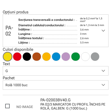
Opțiuni produs
de la 0,2 mm² la 1,5
Secţiunea transversală a conductorului :
mm²
Diametrul cablului/conductorului :
de la 1,3 mm la 3 mm
PA-
keyboard_arrow_down
Înălţime :
3,6 mm
02
Lungime :
3 mm
Înălţimea textului :
2,6 mm
Lăţime :
3,5 mm
Culori disponibile
Text
keyboard_arrow_down
G
Pachet
keyboard_arrow_down
Rolă 1000 buc
PA-02003BV40.G
PA 02/3 MARCATOR CU PROFIL ÎNCHIS PE
ROLĂ, GALBEN: G (1000 buc.)