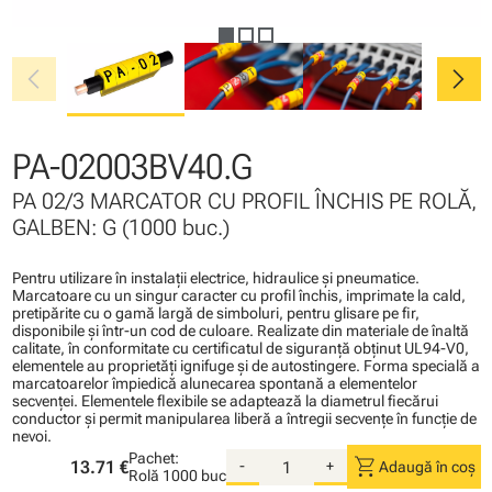
chevron_left
chevron_right
PA-02003BV40.G
PA 02/3 MARCATOR CU PROFIL ÎNCHIS PE ROLĂ,
GALBEN: G (1000 buc.)
Pentru utilizare în instalaţii electrice, hidraulice şi pneumatice.
Marcatoare cu un singur caracter cu profil închis, imprimate la cald,
pretipărite cu o gamă largă de simboluri, pentru glisare pe fir,
disponibile şi într-un cod de culoare. Realizate din materiale de înaltă
calitate, în conformitate cu certificatul de siguranţă obţinut UL94-V0,
elementele au proprietăţi ignifuge şi de autostingere. Forma specială a
marcatoarelor împiedică alunecarea spontană a elementelor
secvenţei. Elementele flexibile se adaptează la diametrul fiecărui
conductor şi permit manipularea liberă a întregii secvenţe în funcţie de
nevoi.
Pachet:
shopping_cart
13.71 €
-
+
Adaugă în coș
Rolă
1000 buc