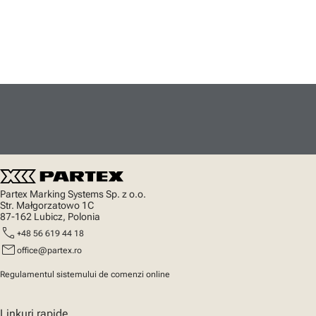
Partex Marking Systems Sp. z o.o.
Str. Małgorzatowo 1C
87-162 Lubicz, Polonia
call
+48 56 619 44 18
mail
office@partex.ro
Regulamentul sistemului de comenzi online
Linkuri rapide