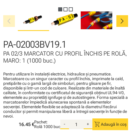
chevron_left
chevron_right
PA-02003BV19.1
PA 02/3 MARCATOR CU PROFIL ÎNCHIS PE ROLĂ,
MARO: 1 (1000 buc.)
Pentru utilizare în instalaţii electrice, hidraulice şi pneumatice.
Marcatoare cu un singur caracter cu profil închis, imprimate la cald,
pretipărite cu o gamă largă de simboluri, pentru glisare pe fir,
disponibile şi într-un cod de culoare. Realizate din materiale de înaltă
calitate, în conformitate cu certificatul de siguranţă obţinut UL94-V0,
elementele au proprietăţi ignifuge şi de autostingere. Forma specială a
marcatoarelor împiedică alunecarea spontană a elementelor
secvenţei. Elementele flexibile se adaptează la diametrul fiecărui
conductor şi permit manipularea liberă a întregii secvenţe în funcţie de
nevoi.
Pachet:
shopping_cart
16.45 €
-
+
Adaugă în coș
Rolă
1000 buc