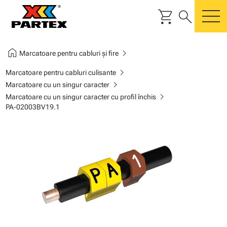
shopping_cart
search
m
home
chevron_right
Marcatoare pentru cabluri și fire
chevron_right
Marcatoare pentru cabluri culisante
chevron_right
Marcatoare cu un singur caracter
chevron_right
Marcatoare cu un singur caracter cu profil închis
PA-02003BV19.1