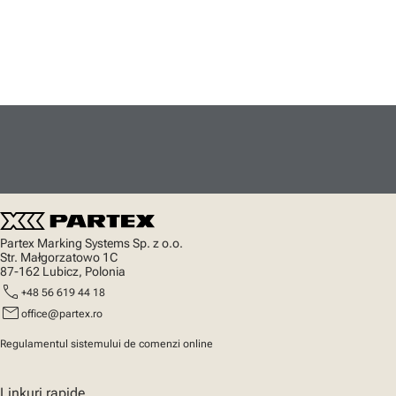
Partex Marking Systems Sp. z o.o.
Str. Małgorzatowo 1C
87-162 Lubicz, Polonia
call
+48 56 619 44 18
mail
office@partex.ro
Regulamentul sistemului de comenzi online
Linkuri rapide