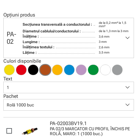
Opțiuni produs
de la 0,2 mm² la 1,5
Secţiunea transversală a conductorului :
mm²
Diametrul cablului/conductorului :
de la 1,3 mm la 3 mm
PA-
keyboard_arrow_down
Înălţime :
3,6 mm
02
Lungime :
3 mm
Înălţimea textului :
2,6 mm
Lăţime :
3,5 mm
Culori disponibile
Text
keyboard_arrow_down
1
Pachet
keyboard_arrow_down
Rolă 1000 buc
PA-02003BV19.1
PA 02/3 MARCATOR CU PROFIL ÎNCHIS PE
ROLĂ, MARO: 1 (1000 buc.)