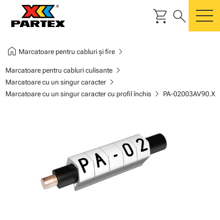
shopping_cart
search
m
home
chevron_right
Marcatoare pentru cabluri și fire
chevron_right
Marcatoare pentru cabluri culisante
chevron_right
Marcatoare cu un singur caracter
chevron_right
Marcatoare cu un singur caracter cu profil închis
PA-02003AV90.X