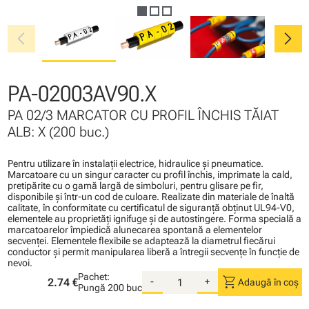
chevron_left
chevron_right
PA-02003AV90.X
PA 02/3 MARCATOR CU PROFIL ÎNCHIS TĂIAT
ALB: X (200 buc.)
Pentru utilizare în instalaţii electrice, hidraulice şi pneumatice.
Marcatoare cu un singur caracter cu profil închis, imprimate la cald,
pretipărite cu o gamă largă de simboluri, pentru glisare pe fir,
disponibile şi într-un cod de culoare. Realizate din materiale de înaltă
calitate, în conformitate cu certificatul de siguranţă obţinut UL94-V0,
elementele au proprietăţi ignifuge şi de autostingere. Forma specială a
marcatoarelor împiedică alunecarea spontană a elementelor
secvenţei. Elementele flexibile se adaptează la diametrul fiecărui
conductor şi permit manipularea liberă a întregii secvenţe în funcţie de
nevoi.
Pachet:
shopping_cart
2.74 €
-
+
Adaugă în coș
Pungă
200 buc