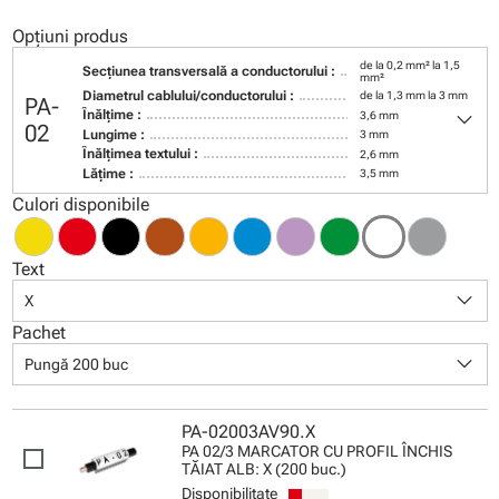
Opțiuni produs
de la 0,2 mm² la 1,5
Secţiunea transversală a conductorului :
mm²
Diametrul cablului/conductorului :
de la 1,3 mm la 3 mm
PA-
keyboard_arrow_down
Înălţime :
3,6 mm
02
Lungime :
3 mm
Înălţimea textului :
2,6 mm
Lăţime :
3,5 mm
Culori disponibile
Text
keyboard_arrow_down
X
Pachet
keyboard_arrow_down
Pungă 200 buc
PA-02003AV90.X
PA 02/3 MARCATOR CU PROFIL ÎNCHIS
TĂIAT ALB: X (200 buc.)
Disponibilitate