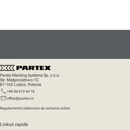
Partex Marking Systems Sp. z o.o.
Str. Małgorzatowo 1C
87-162 Lubicz, Polonia
call
+48 56 619 44 18
mail
office@partex.ro
Regulamentul sistemului de comenzi online
Linkuri rapide